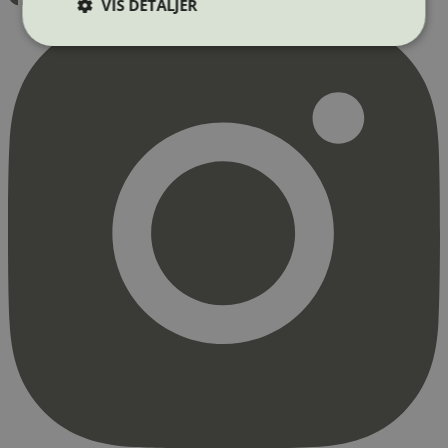
VIS DETALJER
Strengt nødvendig
Statistikk
Markedsføring
Strengt nødvendige informasjonskapsler tillater
kjernefunksjoner på nettstedet, som
brukerinnlogging og kontoadministrasjon.
Nettstedet kan ikke brukes riktig uten strengt
nødvendige informasjonskapsler.
Provider
/
Navn
Utløpsdato
Domene
_hjAbsoluteSessionInProgress
29
Hotjar Ltd
minutter
.svanemerket.no
54
sekunder
_hjFirstSeen
29
Hotjar Ltd
minutter
.svanemerket.no
54