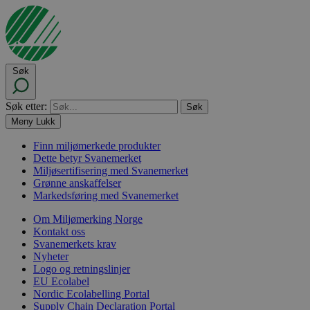
Søk
Søk etter:
Meny
Lukk
Finn miljømerkede produkter
Dette betyr Svanemerket
Miljøsertifisering med Svanemerket
Grønne anskaffelser
Markedsføring med Svanemerket
Om Miljømerking Norge
Kontakt oss
Svanemerkets krav
Nyheter
Logo og retningslinjer
EU Ecolabel
Nordic Ecolabelling Portal
Supply Chain Declaration Portal