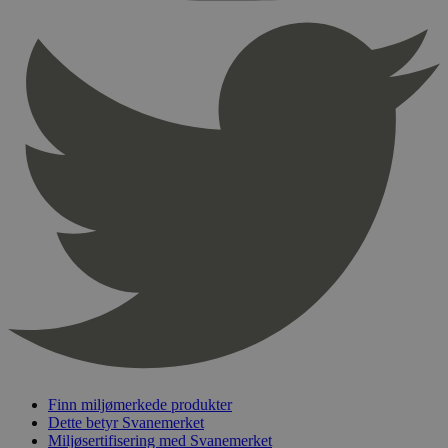
sekunder
pageviewCount
.svanemerket.no
Sesjon
nelapi-product-archive-filters
svanemerket.no
4 dager 4
timer
nelapi-last-visited-category
svanemerket.no
4 dager 4
timer
wordpress_test_cookie
Sesjon
Automattic
Inc.
svanemerket.no
_hjIncludedInPageviewSample
2 minutter
Hotjar Ltd
svanemerket.no
Finn miljømerkede produkter
Dette betyr Svanemerket
Miljøsertifisering med Svanemerket