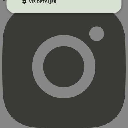
VIS DETALJER
Strengt nødvendig
Statistikk
Markedsføring
Strengt nødvendige informasjonskapsler tillater
kjernefunksjoner på nettstedet, som
brukerinnlogging og kontoadministrasjon.
Nettstedet kan ikke brukes riktig uten strengt
nødvendige informasjonskapsler.
Provider
/
Navn
Utløpsdato
Domene
_hjAbsoluteSessionInProgress
29
Hotjar Ltd
minutter
.svanemerket.no
54
sekunder
_hjFirstSeen
29
Hotjar Ltd
minutter
.svanemerket.no
54