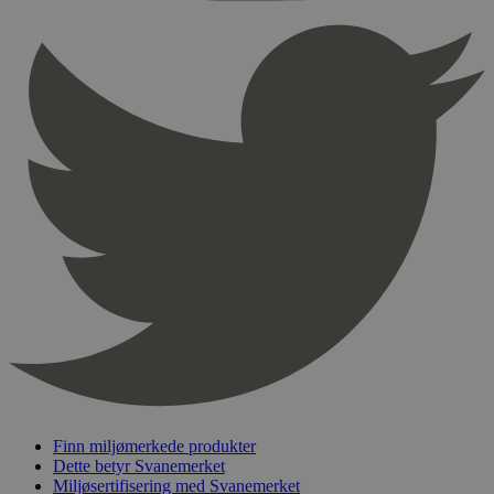
sekunder
pageviewCount
.svanemerket.no
Sesjon
nelapi-product-archive-filters
svanemerket.no
4 dager 4
timer
nelapi-last-visited-category
svanemerket.no
4 dager 4
timer
wordpress_test_cookie
Sesjon
Automattic
Inc.
svanemerket.no
_hjIncludedInPageviewSample
2 minutter
Hotjar Ltd
svanemerket.no
Finn miljømerkede produkter
Dette betyr Svanemerket
Miljøsertifisering med Svanemerket