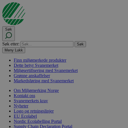
Søk
Søk etter:
Meny
Lukk
Finn miljømerkede produkter
Dette betyr Svanemerket
Miljøsertifisering med Svanemerket
Grønne anskaffelser
Markedsføring med Svanemerket
Om Miljømerking Norge
Kontakt oss
Svanemerkets krav
Nyheter
Logo og retningslinjer
EU Ecolabel
Nordic Ecolabelling Portal
Supply Chain Declaration Portal