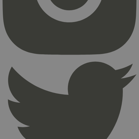
Strengt nødvendige informasjonskapsler tillater
kjernefunksjoner på nettstedet, som
brukerinnlogging og kontoadministrasjon.
Nettstedet kan ikke brukes riktig uten strengt
nødvendige informasjonskapsler.
Provider
/
Navn
Utløpsdato
Domene
_hjAbsoluteSessionInProgress
29
Hotjar Ltd
minutter
.svanemerket.no
54
sekunder
_hjFirstSeen
29
Hotjar Ltd
minutter
.svanemerket.no
54
sekunder
pageviewCount
.svanemerket.no
Sesjon
nelapi-product-archive-filters
svanemerket.no
4 dager 4