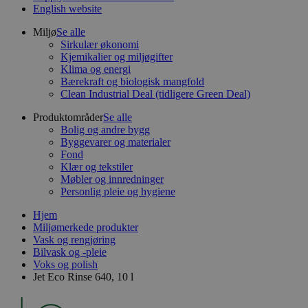
English website
Miljø
Se alle
Sirkulær økonomi
Kjemikalier og miljøgifter
Klima og energi
Bærekraft og biologisk mangfold
Clean Industrial Deal (tidligere Green Deal)
Produktområder
Se alle
Bolig og andre bygg
Byggevarer og materialer
Fond
Klær og tekstiler
Møbler og innredninger
Personlig pleie og hygiene
Hjem
Miljømerkede produkter
Vask og rengjøring
Bilvask og -pleie
Voks og polish
Jet Eco Rinse 640, 10 l