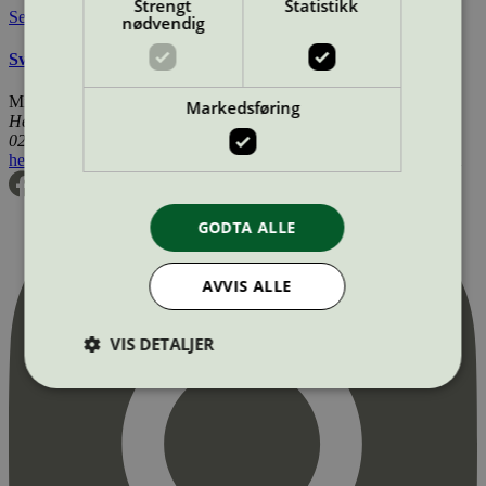
Strengt
Statistikk
Se også
nødvendig
Svanemerkets krav til produkter for tog-, båt-, og bilpleie
Miljømerking Norge
Markedsføring
Henrik Ibsens gate 20
0255 Oslo
hei@svanemerket.no
Tlf:
24 14 46 00
Org. nr: 971 279 362 MVA
GODTA ALLE
AVVIS ALLE
VIS DETALJER
Strengt nødvendig
Statistikk
Markedsføring