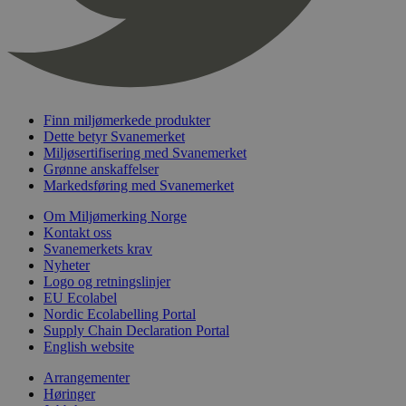
timer
nelapi-last-visited-category
svanemerket.no
4 dager 4
timer
wordpress_test_cookie
Sesjon
Automattic
Inc.
svanemerket.no
Finn miljømerkede produkter
Dette betyr Svanemerket
Miljøsertifisering med Svanemerket
_hjIncludedInPageviewSample
2 minutter
Hotjar Ltd
Grønne anskaffelser
svanemerket.no
Markedsføring med Svanemerket
Om Miljømerking Norge
Kontakt oss
Svanemerkets krav
Nyheter
Logo og retningslinjer
EU Ecolabel
Nordic Ecolabelling Portal
Supply Chain Declaration Portal
Provider
/
English website
Navn
Utløpsdato
Beskrivelse
Domene
Arrangementer
_gat_UA-
.svanemerket.no
54
Dette er en 
Provider
/
Høringer
Navn
Utløpsdato
Beskrivels
33776333-1
sekunder
informasjons
Domene