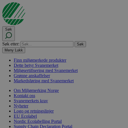
Søk
Søk etter:
Meny
Lukk
Finn miljømerkede produkter
Dette betyr Svanemerket
Miljøsertifisering med Svanemerket
Grønne anskaffelser
Markedsføring med Svanemerket
Om Miljømerking Norge
Kontakt oss
Svanemerkets krav
Nyheter
Logo og retningslinjer
EU Ecolabel
Nordic Ecolabelling Portal
Supply Chain Declaration Portal