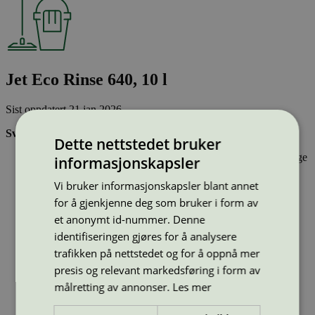
Jet Eco Rinse 640, 10 l
Sist oppdatert
21 jan 2026
Svanemerkede bil- og båtpleieprodukter:
Dette nettstedet bruker
Inneholder stoffer som har gjennomgått Svanemerkets strenge
informasjonskapsler
kjemikaliekontroll, som tar hensyn til både helse og miljø.
Er effektive og gir ønsket resultat
Vi bruker informasjonskapsler blant annet
Har emballasje som i design og materialer bidrar til en
for å gjenkjenne deg som bruker i form av
sirkulær økonomi
et anonymt id-nummer. Denne
Type:
Voks og polish
identifiseringen gjøres for å analysere
Lisensnummer:
3013 0135
trafikken på nettstedet og for å oppnå mer
Miljømerke:
Svanemerket
presis og relevant markedsføring i form av
Merkevare:
Holta & Håland
målretting av annonser.
Les mer
Lisensinnehaver:
Holta & Håland bilvaskutstyr AS
Tilgjengelig i:
Norge