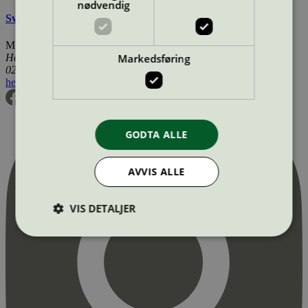
nødvendig
Svanemerkets krav til gulv og gulvunderlag
Miljømerking Norge
Markedsføring
Henrik Ibsens gate 20
0255 Oslo
hei@svanemerket.no
Tlf:
24 14 46 00
Org. nr: 971 279 362 MVA
GODTA ALLE
AVVIS ALLE
VIS DETALJER
Strengt nødvendig
Statistikk
Markedsføring