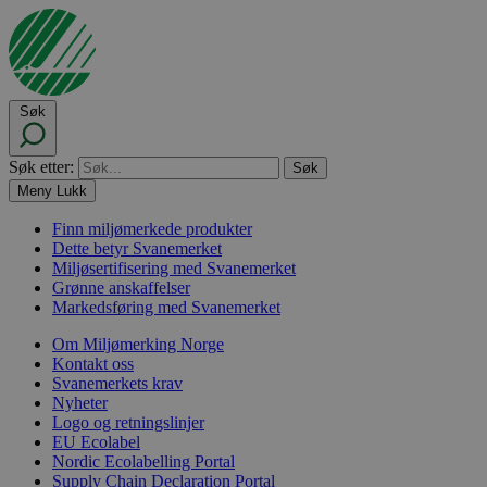
Søk
Søk etter:
Meny
Lukk
Finn miljømerkede produkter
Dette betyr Svanemerket
Miljøsertifisering med Svanemerket
Grønne anskaffelser
Markedsføring med Svanemerket
Om Miljømerking Norge
Kontakt oss
Svanemerkets krav
Nyheter
Logo og retningslinjer
EU Ecolabel
Nordic Ecolabelling Portal
Supply Chain Declaration Portal