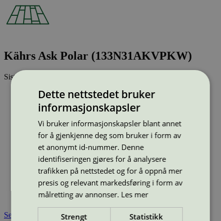
Kährs Ask Polar (133N31AKVPKW)
Sist oppdatert
16 jun 2026
Dette nettstedet bruker
Strekkode (GTIN):
7393969306553
informasjonskapsler
Vis alle GTIN
Vis færre GTIN
Type:
Parkett
Vi bruker informasjonskapsler blant annet
Lisensnummer:
3029 0012
for å gjenkjenne deg som bruker i form av
Miljømerke:
Svanemerket
et anonymt id-nummer. Denne
Merkevare:
Kährs
identifiseringen gjøres for å analysere
Merkevare nettside:
https://www.kahrs.com/nb-NO/
trafikken på nettstedet og for å oppnå mer
Lisensinnehaver:
Kährs
Lisensinnehaver nettside:
http://www.kahrs.com
presis og relevant markedsføring i form av
Tilgjengelig i:
Island, Norge, Sverige, Finland, Danmark,
målretting av annonser.
Les mer
Utenfor Norden
Se også
Strengt
Statistikk