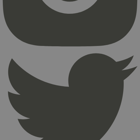
Strengt nødvendige informasjonskapsler tillater
kjernefunksjoner på nettstedet, som
brukerinnlogging og kontoadministrasjon.
Nettstedet kan ikke brukes riktig uten strengt
nødvendige informasjonskapsler.
Provider
/
Navn
Utløpsdato
Domene
_hjAbsoluteSessionInProgress
29
Hotjar Ltd
minutter
.svanemerket.no
54
sekunder
_hjFirstSeen
29
Hotjar Ltd
minutter
.svanemerket.no
54
sekunder
pageviewCount
.svanemerket.no
Sesjon
nelapi-product-archive-filters
svanemerket.no
4 dager 4
timer