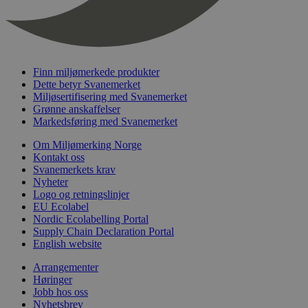
nelapi-last-visited-category
svanemerket.no
4 dager 4
timer
wordpress_test_cookie
Sesjon
Automattic
Inc.
svanemerket.no
Finn miljømerkede produkter
Dette betyr Svanemerket
Miljøsertifisering med Svanemerket
Grønne anskaffelser
_hjIncludedInPageviewSample
2 minutter
Hotjar Ltd
svanemerket.no
Markedsføring med Svanemerket
Om Miljømerking Norge
Kontakt oss
Svanemerkets krav
Nyheter
Logo og retningslinjer
EU Ecolabel
Nordic Ecolabelling Portal
Supply Chain Declaration Portal
English website
Provider
/
Navn
Utløpsdato
Beskrivelse
Domene
Arrangementer
Høringer
_gat_UA-
.svanemerket.no
54
Dette er en 
Provider
/
Navn
Utløpsdato
Beskrivels
33776333-1
sekunder
informasjons
Jobb hos oss
Domene
Google Analyt
Nyhetsbrev