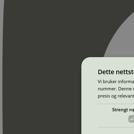
Dette netts
Vi bruker informa
nummer. Denne ide
presis og relevan
Strengt n