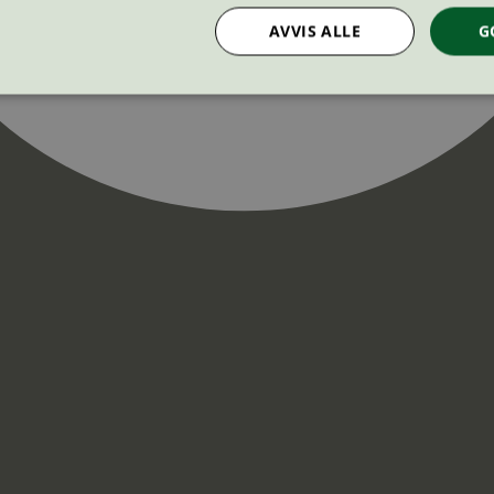
AVVIS ALLE
G
Strengt nødvendig
Statistikk
Markedsføring
nformasjonskapsler tillater kjernefunksjoner på nettstedet, som brukerinnlogging og k
rukes riktig uten strengt nødvendige informasjonskapsler.
Provider
/
Utløpsdato
Beskrivelse
Domene
InProgress
29
Cookien er satt slik at Hotjar kan spo
Hotjar Ltd
minutter
brukerens reise for et totalt antall økt
.svanemerket.no
54
ingen identifiserbar informasjon.
sekunder
29
Cookien er satt slik at Hotjar kan spo
Hotjar Ltd
minutter
brukerens reise for et totalt antall økt
.svanemerket.no
54
ingen identifiserbar informasjon.
sekunder
.svanemerket.no
Sesjon
ve-filters
svanemerket.no
4 dager 4
timer