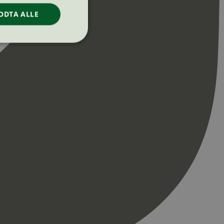
ODTA ALLE
ontoadministrasjon.
re begynnelsen på
er. Den inneholder
re begynnelsen på
er. Den inneholder