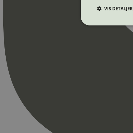
VIS DETALJER
Strengt nødvendige i
Nettstedet kan ikke b
Navn
_hjAbsoluteSession
_hjFirstSeen
pageviewCount
nelapi-product-archi