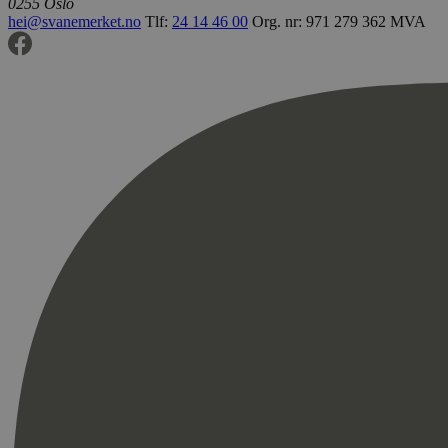
0255 Oslo
hei@svanemerket.no
Tlf:
24 14 46 00
Org. nr: 971 279 362 MVA