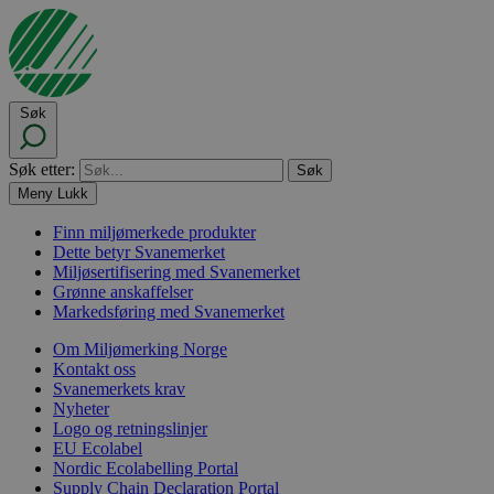
Søk
Søk etter:
Meny
Lukk
Finn miljømerkede produkter
Dette betyr Svanemerket
Miljøsertifisering med Svanemerket
Grønne anskaffelser
Markedsføring med Svanemerket
Om Miljømerking Norge
Kontakt oss
Svanemerkets krav
Nyheter
Logo og retningslinjer
EU Ecolabel
Nordic Ecolabelling Portal
Supply Chain Declaration Portal