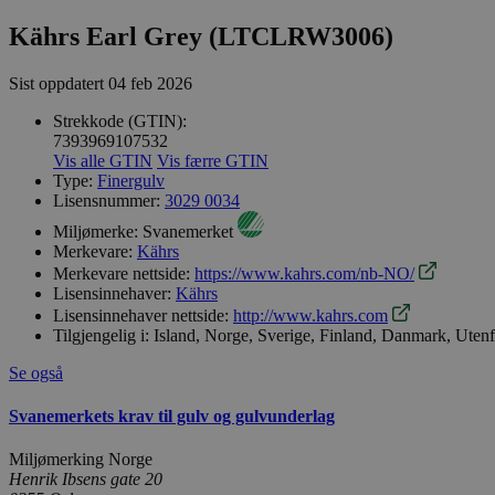
Kährs Earl Grey (LTCLRW3006)
Sist oppdatert
04 feb 2026
Strekkode (GTIN):
7393969107532
Vis alle GTIN
Vis færre GTIN
Type:
Finergulv
Lisensnummer:
3029 0034
Miljømerke:
Svanemerket
Merkevare:
Kährs
Merkevare nettside:
https://www.kahrs.com/nb-NO/
Lisensinnehaver:
Kährs
Lisensinnehaver nettside:
http://www.kahrs.com
Tilgjengelig i:
Island, Norge, Sverige, Finland, Danmark, Uten
Se også
Svanemerkets krav til gulv og gulvunderlag
Miljømerking Norge
Henrik Ibsens gate 20