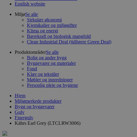
English website
Miljø
Se alle
Sirkulær økonomi
Kjemikalier og miljøgifter
Klima og energi
Bærekraft og biologisk mangfold
Clean Industrial Deal (tidligere Green Deal)
Produktområder
Se alle
Bolig og andre bygg
Byggevarer og materialer
Fond
Klær og tekstiler
Møbler og innredninger
Personlig pleie og hygiene
Hjem
Miljømerkede produkter
Bygg og byggevarer
Gulv
Finergulv
Kährs Earl Grey (LTCLRW3006)