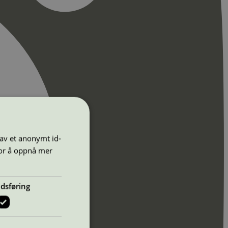
 av et anonymt id-
for å oppnå mer
dsføring