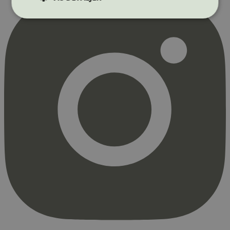
Strengt nødvendig
Statistikk
Markedsføring
Strengt nødvendige informasjonskapsler tillater
kjernefunksjoner på nettstedet, som
brukerinnlogging og kontoadministrasjon.
Nettstedet kan ikke brukes riktig uten strengt
nødvendige informasjonskapsler.
Provider
/
Navn
Utløpsdato
Domene
_hjAbsoluteSessionInProgress
29
Hotjar Ltd
minutter
.svanemerket.no
54
sekunder
_hjFirstSeen
29
Hotjar Ltd
minutter
.svanemerket.no
54