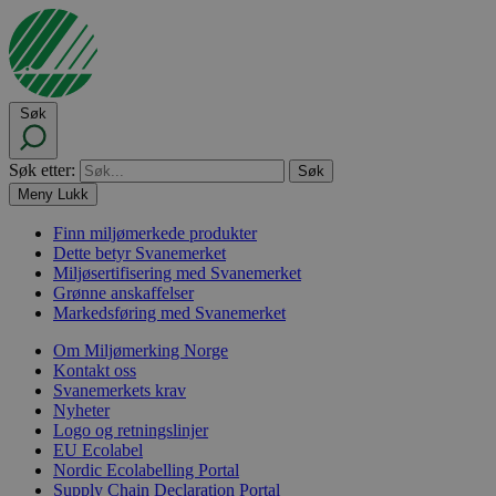
Søk
Søk etter:
Meny
Lukk
Finn miljømerkede produkter
Dette betyr Svanemerket
Miljøsertifisering med Svanemerket
Grønne anskaffelser
Markedsføring med Svanemerket
Om Miljømerking Norge
Kontakt oss
Svanemerkets krav
Nyheter
Logo og retningslinjer
EU Ecolabel
Nordic Ecolabelling Portal
Supply Chain Declaration Portal