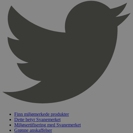
sekunder
pageviewCount
.svanemerket.no
Sesjon
nelapi-product-archive-filters
svanemerket.no
4 dager 4
timer
nelapi-last-visited-category
svanemerket.no
4 dager 4
timer
wordpress_test_cookie
Sesjon
Automattic
Inc.
svanemerket.no
_hjIncludedInPageviewSample
2 minutter
Hotjar Ltd
svanemerket.no
Finn miljømerkede produkter
Dette betyr Svanemerket
Miljøsertifisering med Svanemerket
Grønne anskaffelser