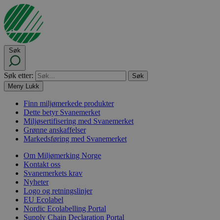
Søk
Søk etter:
Meny
Lukk
Finn miljømerkede produkter
Dette betyr Svanemerket
Miljøsertifisering med Svanemerket
Grønne anskaffelser
Markedsføring med Svanemerket
Om Miljømerking Norge
Kontakt oss
Svanemerkets krav
Nyheter
Logo og retningslinjer
EU Ecolabel
Nordic Ecolabelling Portal
Supply Chain Declaration Portal