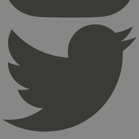
Nettstedet kan ikke brukes riktig uten strengt
nødvendige informasjonskapsler.
Provider
/
Navn
Utløpsdato
Domene
_hjAbsoluteSessionInProgress
29
Hotjar Ltd
minutter
.svanemerket.no
54
sekunder
_hjFirstSeen
29
Hotjar Ltd
minutter
.svanemerket.no
54
sekunder
pageviewCount
.svanemerket.no
Sesjon
nelapi-product-archive-filters
svanemerket.no
4 dager 4
timer
nelapi-last-visited-category
svanemerket.no
4 dager 4
timer