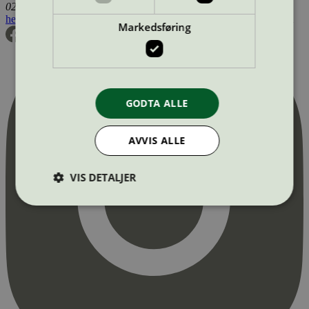
0255 Oslo
hei@svanemerket.no
Tlf:
24 14 46 00
Org. nr: 971 279 362 MVA
Markedsføring
GODTA ALLE
AVVIS ALLE
VIS DETALJER
Strengt nødvendig
Statistikk
Markedsføring
Strengt nødvendige informasjonskapsler tillater
kjernefunksjoner på nettstedet, som
brukerinnlogging og kontoadministrasjon.