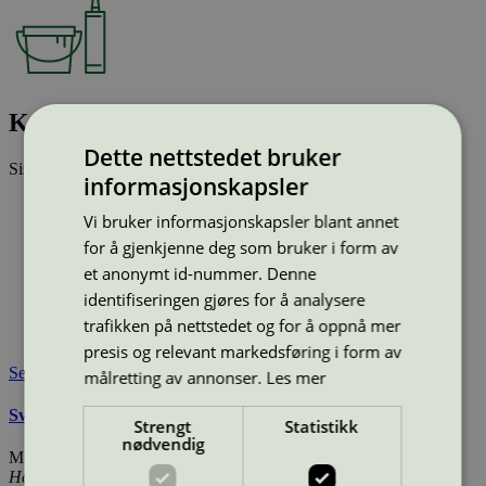
Kraso Ceramic Paint Base C
Dette nettstedet bruker
Sist oppdatert
07 nov 2025
informasjonskapsler
Type:
Innendørsmaling
Vi bruker informasjonskapsler blant annet
Lisensnummer:
3096 0046
for å gjenkjenne deg som bruker i form av
Miljømerke:
Svanemerket
et anonymt id-nummer. Denne
Merkevare:
KRASO
Lisensinnehaver:
Hagmans Nordic AB (Fritsla)
identifiseringen gjøres for å analysere
Lisensinnehaver nettside:
http://www.hagmans.se
trafikken på nettstedet og for å oppnå mer
Tilgjengelig i:
Utenfor Norden
presis og relevant markedsføring i form av
Se også
målretting av annonser.
Les mer
Svanemerkets krav til maling, beis og lakk
Strengt
Statistikk
nødvendig
Miljømerking Norge
Henrik Ibsens gate 20