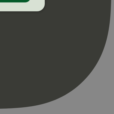
ontoadministrasjon.
re begynnelsen på
er. Den inneholder
re begynnelsen på
er. Den inneholder