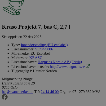
Kraso Projekt 7, bas C, 2,7 l
Sist oppdatert
22 des 2025
Type:
Innendørsmaling (EU ecolabel)
Lisensnummer:
SE/044/006
Miljømerke:
EU Ecolabel
Merkevare:
KRASO
Lisensinnehaver:
Hagmans Nordic AB (Fritsla)
Lisensinnehaver nettside:
http://www.hagmans.se
Tilgjengelig i:
Utenfor Norden
Miljømerking Norge
Henrik Ibsens gate 20
0255 Oslo
hei@svanemerket.no
Tlf:
24 14 46 00
Org. nr: 971 279 362 MVA