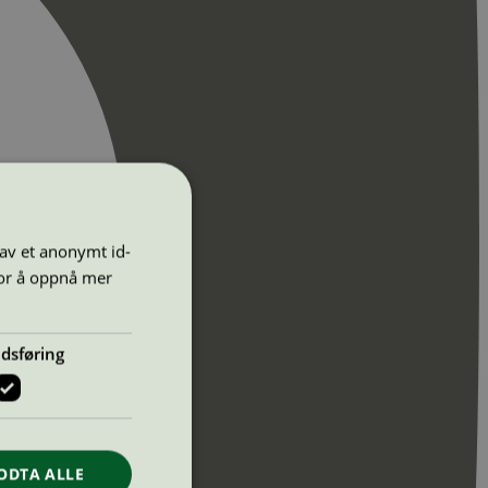
 av et anonymt id-
for å oppnå mer
dsføring
ODTA ALLE