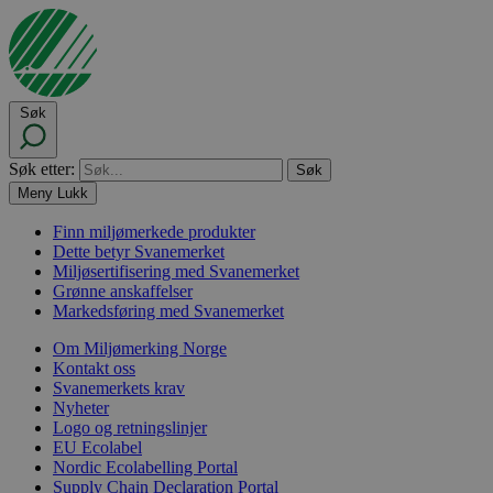
Søk
Søk etter:
Meny
Lukk
Finn miljømerkede produkter
Dette betyr Svanemerket
Miljøsertifisering med Svanemerket
Grønne anskaffelser
Markedsføring med Svanemerket
Om Miljømerking Norge
Kontakt oss
Svanemerkets krav
Nyheter
Logo og retningslinjer
EU Ecolabel
Nordic Ecolabelling Portal
Supply Chain Declaration Portal