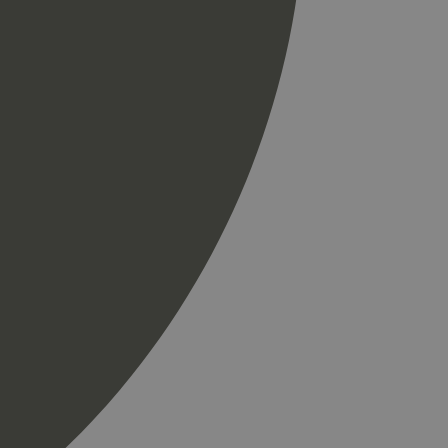
r som en
spørsel på et
og kampanjedata for
ics. Den lagrer og
ukes til å telle og