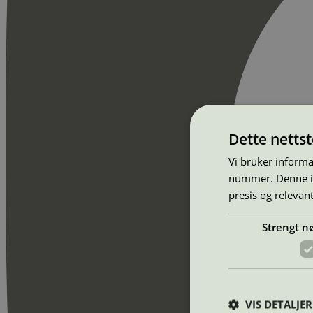
Dette netts
Vi bruker informa
nummer. Denne ide
presis og relevan
Strengt n
VIS DETALJER