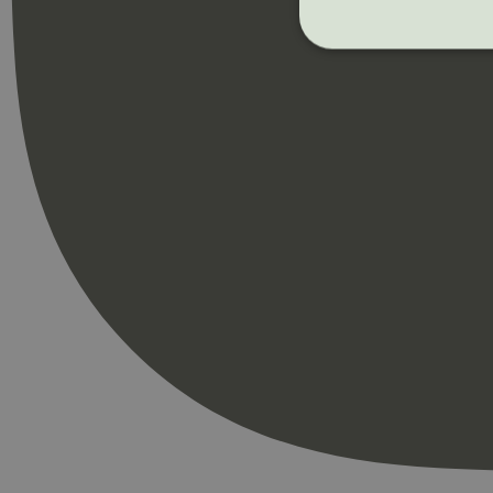
Strengt nødvendige i
Nettstedet kan ikke b
Navn
_hjAbsoluteSession
_hjFirstSeen
pageviewCount
nelapi-product-archi
nelapi-last-visited-