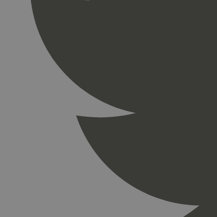
_gid
_ga_PHYYHD0E0G