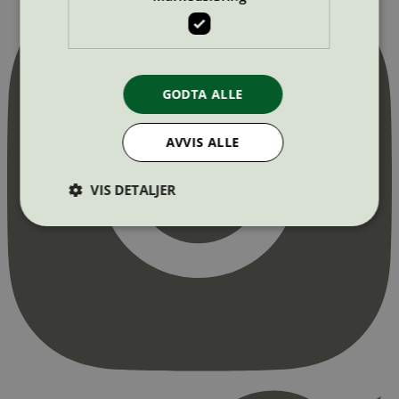
GODTA ALLE
AVVIS ALLE
VIS DETALJER
Strengt nødvendig
Statistikk
Markedsføring
Strengt nødvendige informasjonskapsler tillater
kjernefunksjoner på nettstedet, som
brukerinnlogging og kontoadministrasjon.
Nettstedet kan ikke brukes riktig uten strengt
nødvendige informasjonskapsler.