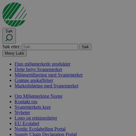
Søk
Søk etter:
Meny
Lukk
Finn miljømerkede produkter
Dette betyr Svanemerket
Miljøsertifisering med Svanemerket
Grønne anskaffelser
Markedsføring med Svanemerket
Om Miljømerking Norge
Kontakt oss
Svanemerkets krav
Nyheter
Logo og retningslinjer
EU Ecolabel
Nordic Ecolabelling Portal
Supply Chain Declaration Portal