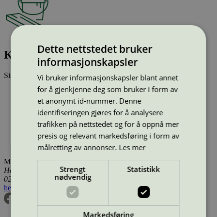
Dette nettstedet bruker
Kraso Projekt Pro 7, A-base, 16L
informasjonskapsler
Sist oppdatert
22 des 2025
Vi bruker informasjonskapsler blant annet
for å gjenkjenne deg som bruker i form av
Type:
Innendørsmaling (EU ecolabel)
et anonymt id-nummer. Denne
Lisensnummer:
SE/044/006
Miljømerke:
EU Ecolabel
identifiseringen gjøres for å analysere
Merkevare:
KRASO
trafikken på nettstedet og for å oppnå mer
Lisensinnehaver:
Hagmans Nordic AB (Fritsla)
presis og relevant markedsføring i form av
Lisensinnehaver nettside:
http://www.hagmans.se
Tilgjengelig i:
Utenfor Norden
målretting av annonser.
Les mer
Miljømerking Norge
Strengt
Statistikk
Henrik Ibsens gate 20
nødvendig
0255 Oslo
hei@svanemerket.no
Tlf:
24 14 46 00
Org. nr: 971 279 362 MVA
Markedsføring