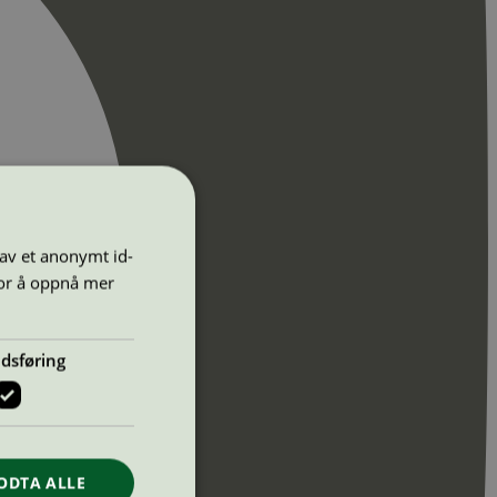
 av et anonymt id-
for å oppnå mer
dsføring
ODTA ALLE