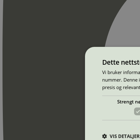
Dette netts
Vi bruker informa
nummer. Denne ide
presis og relevan
Strengt n
VIS DETALJER