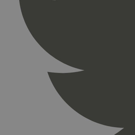
_gid
_ga_PHYYHD0E0G