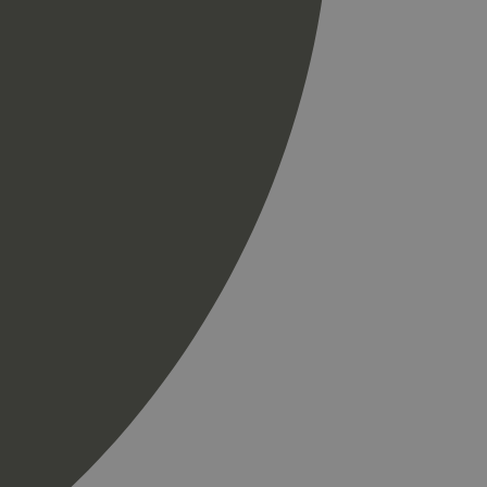
r som en
spørsel på et
og kampanjedata for
ics. Den lagrer og
ukes til å telle og