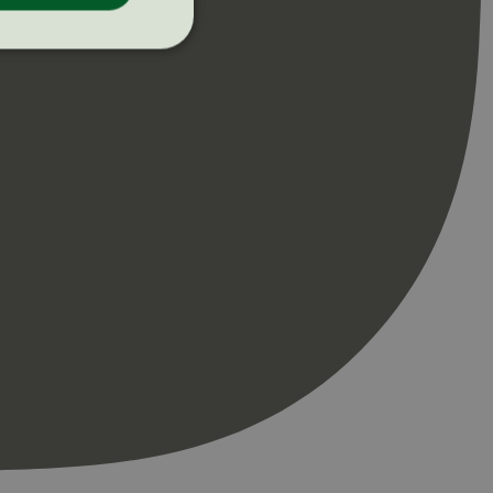
ontoadministrasjon.
re begynnelsen på
er. Den inneholder
re begynnelsen på
er. Den inneholder