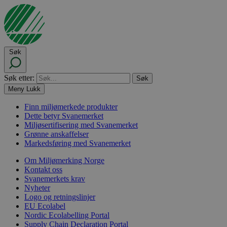
Søk
Søk etter:
Meny
Lukk
Finn miljømerkede produkter
Dette betyr Svanemerket
Miljøsertifisering med Svanemerket
Grønne anskaffelser
Markedsføring med Svanemerket
Om Miljømerking Norge
Kontakt oss
Svanemerkets krav
Nyheter
Logo og retningslinjer
EU Ecolabel
Nordic Ecolabelling Portal
Supply Chain Declaration Portal