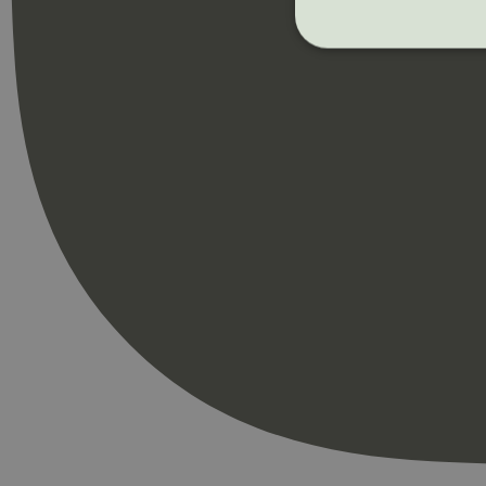
Strengt nødvendige i
Nettstedet kan ikke b
Navn
_hjAbsoluteSession
_hjFirstSeen
pageviewCount
nelapi-product-archi
nelapi-last-visited-