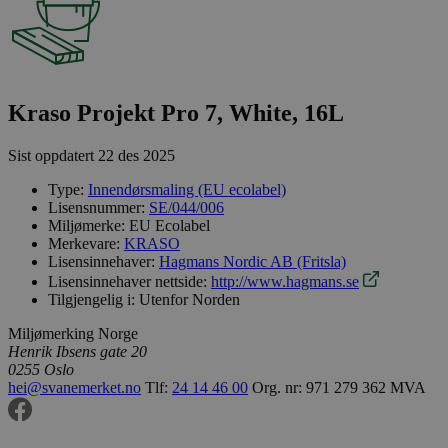
Kraso Projekt Pro 7, White, 16L
Sist oppdatert
22 des 2025
Type:
Innendørsmaling (EU ecolabel)
Lisensnummer:
SE/044/006
Miljømerke:
EU Ecolabel
Merkevare:
KRASO
Lisensinnehaver:
Hagmans Nordic AB (Fritsla)
Lisensinnehaver nettside:
http://www.hagmans.se
Tilgjengelig i:
Utenfor Norden
Miljømerking Norge
Henrik Ibsens gate 20
0255 Oslo
hei@svanemerket.no
Tlf:
24 14 46 00
Org. nr: 971 279 362 MVA