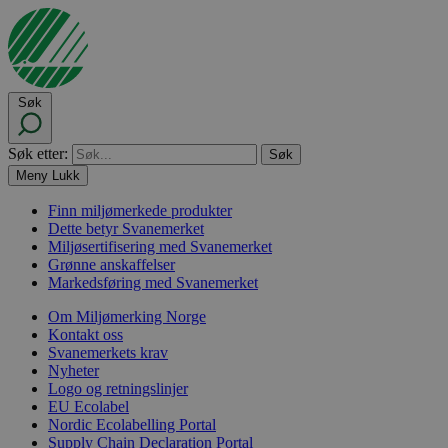
Søk
Søk etter:
Meny
Lukk
Finn miljømerkede produkter
Dette betyr Svanemerket
Miljøsertifisering med Svanemerket
Grønne anskaffelser
Markedsføring med Svanemerket
Om Miljømerking Norge
Kontakt oss
Svanemerkets krav
Nyheter
Logo og retningslinjer
EU Ecolabel
Nordic Ecolabelling Portal
Supply Chain Declaration Portal