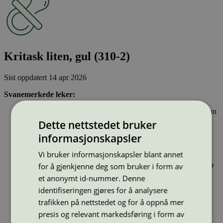
Kritask liten, gul (310-2)
Sist oppdatert
14 apr 2026
Svanemerkede leker:
Oppfyller mange og strenge krav til hvilke kjemikalier de kan
være laget av. For eksempel inneholder svanemerkede leker
Dette nettstedet bruker
ikke stoffer som er klassifisert som kreftfremkallende eller
informasjonskapsler
som kan skade evnen til å få barn. Tungmetaller, parfyme,
nanopartikler, ftalater og bisfenol A, B, F, S og AF er ikke
Vi bruker informasjonskapsler blant annet
tillatt.
Er produsert i tråd med ILO-konvensjonene om arbeidsmiljø
for å gjenkjenne deg som bruker i form av
et anonymt id-nummer. Denne
identifiseringen gjøres for å analysere
Type:
Leke
Lisensnummer:
3095 0008
trafikken på nettstedet og for å oppnå mer
presis og relevant markedsføring i form av
Miljømerke:
Svanemerket
Merkevare:
NYBY