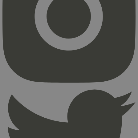
Markedsføring
Strengt nødvendige informasjonskapsler tillater
kjernefunksjoner på nettstedet, som
brukerinnlogging og kontoadministrasjon.
Nettstedet kan ikke brukes riktig uten strengt
nødvendige informasjonskapsler.
Provider
/
Navn
Utløpsdato
Domene
_hjAbsoluteSessionInProgress
29
Hotjar Ltd
minutter
.svanemerket.no
54
sekunder
_hjFirstSeen
29
Hotjar Ltd
minutter
.svanemerket.no
54
sekunder