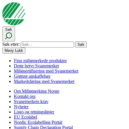
Søk
Søk etter:
Meny
Lukk
Finn miljømerkede produkter
Dette betyr Svanemerket
Miljøsertifisering med Svanemerket
Grønne anskaffelser
Markedsføring med Svanemerket
Om Miljømerking Norge
Kontakt oss
Svanemerkets krav
Nyheter
Logo og retningslinjer
EU Ecolabel
Nordic Ecolabelling Portal
Supply Chain Declaration Portal