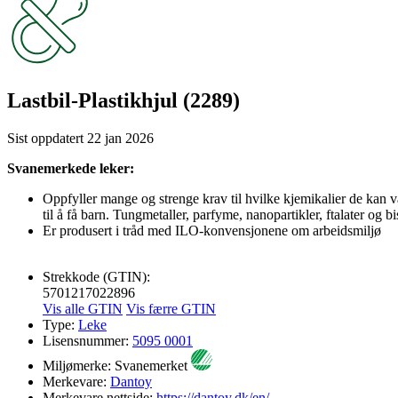
Lastbil-Plastikhjul (2289)
Sist oppdatert
22 jan 2026
Svanemerkede leker:
Oppfyller mange og strenge krav til hvilke kjemikalier de kan 
til å få barn. Tungmetaller, parfyme, nanopartikler, ftalater og bi
Er produsert i tråd med ILO-konvensjonene om arbeidsmiljø
Strekkode (GTIN):
5701217022896
Vis alle GTIN
Vis færre GTIN
Type:
Leke
Lisensnummer:
5095 0001
Miljømerke:
Svanemerket
Merkevare:
Dantoy
Merkevare nettside:
https://dantoy.dk/en/