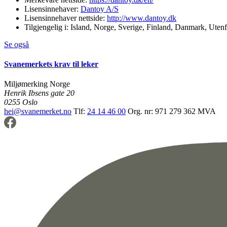
Lisensinnehaver:
Dantoy A/S
Lisensinnehaver nettside:
http://www.dantoy.dk
Tilgjengelig i:
Island, Norge, Sverige, Finland, Danmark, Uten
Se også
Svanemerkets krav til leker
Miljømerking Norge
Henrik Ibsens gate 20
0255 Oslo
hei@svanemerket.no
Tlf:
24 14 46 00
Org. nr: 971 279 362 MVA