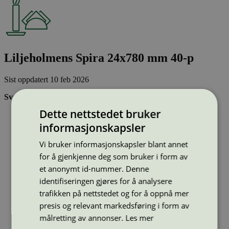
Liljeholmens Spira 24x780 mm 40-p
Sist oppdatert
10 feb 2026
Svanemerkede stearinlys:
Dette nettstedet bruker
Er laget av minst 90 % fornybar råvare, dvs at lys av parafin
(fossil råvare) ikke kan svanemerkes
informasjonskapsler
Inneholder ikke palmeolje
Soter lite:
Vi bruker informasjonskapsler blant annet
for å gjenkjenne deg som bruker i form av
Strekkode (GTIN):
et anonymt id-nummer. Denne
17330620645054
Vis alle GTIN
Vis færre GTIN
identifiseringen gjøres for å analysere
Type:
Kronelys og andre stakelys
trafikken på nettstedet og for å oppnå mer
Lisensnummer:
3088 0003
presis og relevant markedsføring i form av
Miljømerke:
Svanemerket
målretting av annonser.
Les mer
Merkevare:
Liljeholmens Stearinfabrik
Lisensinnehaver:
Liljeholmens Stearinfabriks AB