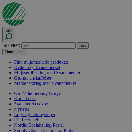
Søk
Søk etter:
Meny
Lukk
Finn miljømerkede produkter
Dette betyr Svanemerket
Miljøsertifisering med Svanemerket
Grønne anskaffelser
Markedsføring med Svanemerket
Om Miljømerking Norge
Kontakt oss
Svanemerkets krav
Nyheter
Logo og retningslinjer
EU Ecolabel
Nordic Ecolabelling Portal
Supply Chain Declaration Portal