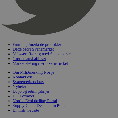
nelapi-product-archive-filters
svanemerket.no
4 dager 4
timer
nelapi-last-visited-category
svanemerket.no
4 dager 4
timer
wordpress_test_cookie
Sesjon
Automattic
Inc.
svanemerket.no
Finn miljømerkede produkter
Dette betyr Svanemerket
_hjIncludedInPageviewSample
2 minutter
Hotjar Ltd
Miljøsertifisering med Svanemerket
svanemerket.no
Grønne anskaffelser
Markedsføring med Svanemerket
Om Miljømerking Norge
Kontakt oss
Svanemerkets krav
Nyheter
Logo og retningslinjer
EU Ecolabel
Nordic Ecolabelling Portal
Provider
/
Supply Chain Declaration Portal
Navn
Utløpsdato
Beskrivelse
Domene
English website
_gat_UA-
.svanemerket.no
54
Dette er en 
Provider
/