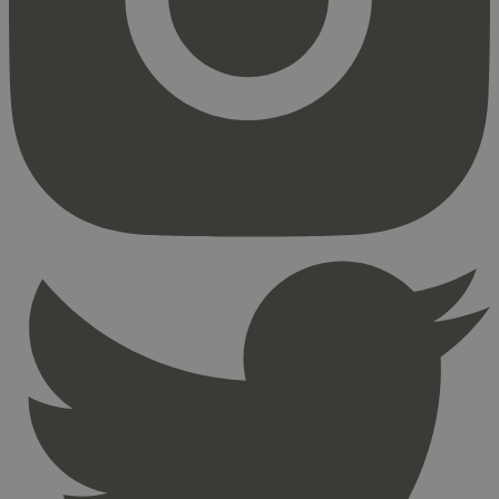
Strengt nødvendige informasjonskapsler tillater
kjernefunksjoner på nettstedet, som
brukerinnlogging og kontoadministrasjon.
Nettstedet kan ikke brukes riktig uten strengt
nødvendige informasjonskapsler.
Provider
/
Navn
Utløpsdato
Domene
_hjAbsoluteSessionInProgress
29
Hotjar Ltd
minutter
.svanemerket.no
54
sekunder
_hjFirstSeen
29
Hotjar Ltd
minutter
.svanemerket.no
54
sekunder
pageviewCount
.svanemerket.no
Sesjon