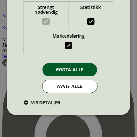
Tilgjengelig i:
Sverige
Strengt
Statistikk
nødvendig
Se også
Svanemerkets krav til stearinlys
Markedsføring
Miljømerking Norge
Henrik Ibsens gate 20
0255 Oslo
hei@svanemerket.no
Tlf:
24 14 46 00
Org. nr: 971 279 362 MVA
GODTA ALLE
AVVIS ALLE
VIS DETALJER
Strengt nødvendig
Statistikk
Markedsføring