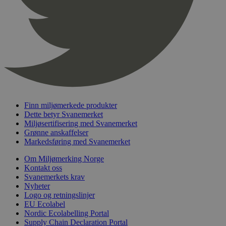
nelapi-product-archive-filters
svanemerket.no
4 dager 4
timer
nelapi-last-visited-category
svanemerket.no
4 dager 4
timer
wordpress_test_cookie
Sesjon
Automattic
Inc.
svanemerket.no
Finn miljømerkede produkter
_hjIncludedInPageviewSample
2 minutter
Hotjar Ltd
Dette betyr Svanemerket
svanemerket.no
Miljøsertifisering med Svanemerket
Grønne anskaffelser
Markedsføring med Svanemerket
Om Miljømerking Norge
Kontakt oss
Svanemerkets krav
Nyheter
Logo og retningslinjer
EU Ecolabel
Provider
/
Nordic Ecolabelling Portal
Navn
Utløpsdato
Beskrivelse
Domene
Supply Chain Declaration Portal