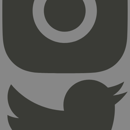
Markedsføring
Strengt nødvendige informasjonskapsler tillater
kjernefunksjoner på nettstedet, som
brukerinnlogging og kontoadministrasjon.
Nettstedet kan ikke brukes riktig uten strengt
nødvendige informasjonskapsler.
Provider
/
Navn
Utløpsdato
Domene
_hjAbsoluteSessionInProgress
29
Hotjar Ltd
minutter
.svanemerket.no
54
sekunder
_hjFirstSeen
29
Hotjar Ltd
minutter
.svanemerket.no
54
sekunder
pageviewCount
.svanemerket.no
Sesjon