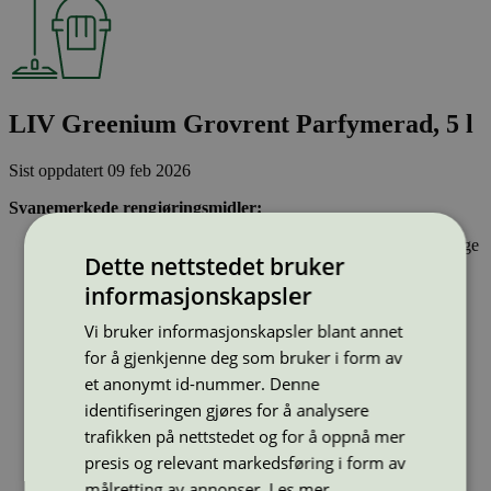
LIV Greenium Grovrent Parfymerad, 5 l
Sist oppdatert
09 feb 2026
Svanemerkede rengjøringsmidler:
Inneholder stoffer som har gjennomgått Svanemerkets strenge
Dette nettstedet bruker
kjemikaliekontroll, som tar hensyn til både helse og miljø.
Vasker effektivt rent og er drøyt i bruk.
informasjonskapsler
Har emballasje som i utforming og materialer bidrar til en
sirkulær økonomi
Vi bruker informasjonskapsler blant annet
for å gjenkjenne deg som bruker i form av
Type:
Grov- og grunnrengjøring profesjonelle
et anonymt id-nummer. Denne
Lisensnummer:
3026 0180
identifiseringen gjøres for å analysere
Miljømerke:
Svanemerket
trafikken på nettstedet og for å oppnå mer
Merkevare:
Liv
presis og relevant markedsføring i form av
Merkevare nettside:
https://www.clemondo.se/
målretting av annonser.
Les mer