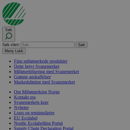
Søk
Søk etter:
Meny
Lukk
Finn miljømerkede produkter
Dette betyr Svanemerket
Miljøsertifisering med Svanemerket
Grønne anskaffelser
Markedsføring med Svanemerket
Om Miljømerking Norge
Kontakt oss
Svanemerkets krav
Nyheter
Logo og retningslinjer
EU Ecolabel
Nordic Ecolabelling Portal
Supply Chain Declaration Portal