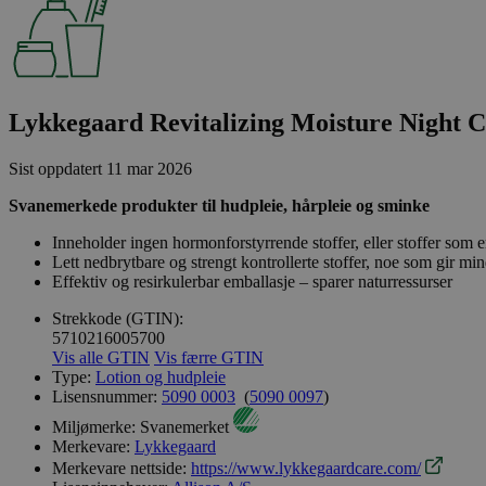
Lykkegaard Revitalizing Moisture Night 
Sist oppdatert
11 mar 2026
Svanemerkede produkter til hudpleie, hårpleie og sminke
Inneholder ingen hormonforstyrrende stoffer, eller stoffer som er
Lett nedbrytbare og strengt kontrollerte stoffer, noe som gir min
Effektiv og resirkulerbar emballasje – sparer naturressurser
Strekkode (GTIN):
5710216005700
Vis alle GTIN
Vis færre GTIN
Type:
Lotion og hudpleie
Lisensnummer:
5090 0003
(
5090 0097
)
Miljømerke:
Svanemerket
Merkevare:
Lykkegaard
Merkevare nettside:
https://www.lykkegaardcare.com/