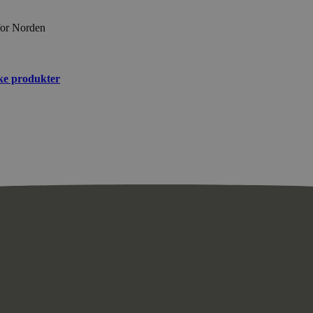
for Norden
ske produkter