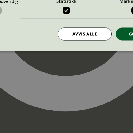
ødvendig
Statistikk
Marke
AVVIS ALLE
G
Strengt nødvendig
Statistikk
Markedsføring
nformasjonskapsler tillater kjernefunksjoner på nettstedet, som brukerinnlogging og k
rukes riktig uten strengt nødvendige informasjonskapsler.
Provider
/
Utløpsdato
Beskrivelse
Domene
InProgress
29
Cookien er satt slik at Hotjar kan spo
Hotjar Ltd
minutter
brukerens reise for et totalt antall økt
.svanemerket.no
54
ingen identifiserbar informasjon.
sekunder
29
Cookien er satt slik at Hotjar kan spo
Hotjar Ltd
minutter
brukerens reise for et totalt antall økt
.svanemerket.no
54
ingen identifiserbar informasjon.