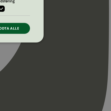
dsføring
ODTA ALLE
ontoadministrasjon.
re begynnelsen på
er. Den inneholder
re begynnelsen på
er. Den inneholder