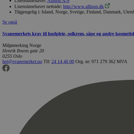
Lisensinnehaver:
Allison A/S
Lisensinnehaver nettside:
http://www.allison.dk
Tilgjengelig i:
Island, Norge, Sverige, Finland, Danmark, Uten
Se også
Svanemerkets krav til hudpleie, solkrem, såpe og andre kosmeti
Miljømerking Norge
Henrik Ibsens gate 20
0255 Oslo
hei@svanemerket.no
Tlf:
24 14 46 00
Org. nr: 971 279 362 MVA