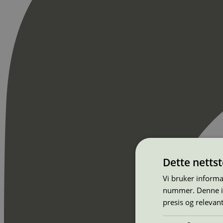
Dette netts
Vi bruker informa
nummer. Denne ide
presis og relevan