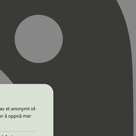
 av et anonymt id-
for å oppnå mer