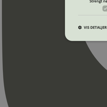
Strengt n
VIS DETALJER
Strengt nødvendige i
Nettstedet kan ikke b
Navn
_hjAbsoluteSession
_hjFirstSeen