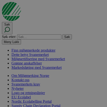
Søk
Søk etter:
Meny
Lukk
Finn miljømerkede produkter
Dette betyr Svanemerket
Miljøsertifisering med Svanemerket
Grønne anskaffelser
Markedsføring med Svanemerket
Om Miljømerking Norge
Kontakt oss
Svanemerkets krav
Nyheter
Logo og retningslinjer
EU Ecolabel
Nordic Ecolabelling Portal
Supply Chain Declaration Portal