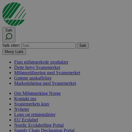
Søk
Søk etter:
Meny
Lukk
Finn miljømerkede produkter
Dette betyr Svanemerket
Miljøsertifisering med Svanemerket
Grønne anskaffelser
Markedsføring med Svanemerket
Om Miljømerking Norge
Kontakt oss
Svanemerkets krav
Nyheter
Logo og retningslinjer
EU Ecolabel
Nordic Ecolabelling Portal
Supply Chain Declaration Portal