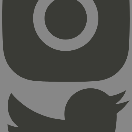
Strengt nødvendig
Statistikk
Markedsføring
Strengt nødvendige informasjonskapsler tillater
kjernefunksjoner på nettstedet, som
brukerinnlogging og kontoadministrasjon.
Nettstedet kan ikke brukes riktig uten strengt
nødvendige informasjonskapsler.
Provider
/
Navn
Utløpsdato
Domene
_hjAbsoluteSessionInProgress
29
Hotjar Ltd
minutter
.svanemerket.no
54
sekunder
_hjFirstSeen
29
Hotjar Ltd
minutter
.svanemerket.no
54
sekunder