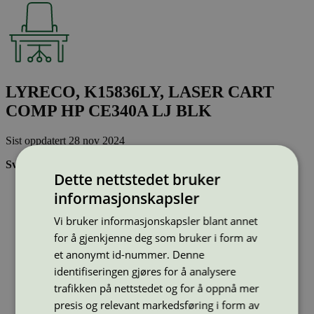
LYRECO, K15836LY, LASER CART
COMP HP CE340A LJ BLK
Sist oppdatert
28 nov 2024
Svanemerkede tonerkassetter:
Dette nettstedet bruker
Brukes flere ganger, noe som reduserer forbruket av både
informasjonskapsler
ressurser og energi og som skaper mindre avfall
Har god kvalitet
Vi bruker informasjonskapsler blant annet
Inneholder bare stoffer som er godkjent av Svanemerkets
for å gjenkjenne deg som bruker i form av
strenge kjemikaliekontroll
et anonymt id-nummer. Denne
identifiseringen gjøres for å analysere
Type:
Tonerkassetter til Ricoh
trafikken på nettstedet og for å oppnå mer
Lisensnummer:
3008 0041
presis og relevant markedsføring i form av
Miljømerke:
Svanemerket