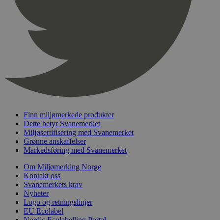
pageviewCount
.svanemerket.no
Sesjon
nelapi-product-archive-filters
svanemerket.no
4 dager 4
timer
nelapi-last-visited-category
svanemerket.no
4 dager 4
timer
wordpress_test_cookie
Sesjon
Automattic
Inc.
svanemerket.no
_hjIncludedInPageviewSample
2 minutter
Hotjar Ltd
Finn miljømerkede produkter
svanemerket.no
Dette betyr Svanemerket
Miljøsertifisering med Svanemerket
Grønne anskaffelser
Markedsføring med Svanemerket
Om Miljømerking Norge
Kontakt oss
Svanemerkets krav
Nyheter
Logo og retningslinjer
EU Ecolabel
Provider
/
Navn
Utløpsdato
Beskrivelse
Domene
Nordic Ecolabelling Portal