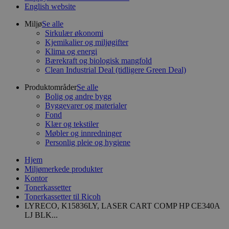
English website
Miljø
Se alle
Sirkulær økonomi
Kjemikalier og miljøgifter
Klima og energi
Bærekraft og biologisk mangfold
Clean Industrial Deal (tidligere Green Deal)
Produktområder
Se alle
Bolig og andre bygg
Byggevarer og materialer
Fond
Klær og tekstiler
Møbler og innredninger
Personlig pleie og hygiene
Hjem
Miljømerkede produkter
Kontor
Tonerkassetter
Tonerkassetter til Ricoh
LYRECO, K15836LY, LASER CART COMP HP CE340A
LJ BLK...