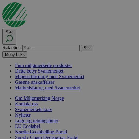
Søk
Søk etter:
Meny
Lukk
Finn miljømerkede produkter
Dette betyr Svanemerket
Miljøsertifisering med Svanemerket
Grønne anskaffelser
Markedsføring med Svanemerket
Om Miljømerking Norge
Kontakt oss
Svanemerkets krav
Nyheter
Logo og retningslinjer
EU Ecolabel
Nordic Ecolabelling Portal
Supply Chain Declaration Portal