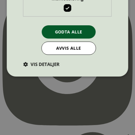
GODTA ALLE
AVVIS ALLE
VIS DETALJER
Strengt nødvendig
Statistikk
Markedsføring
Strengt nødvendige informasjonskapsler tillater
kjernefunksjoner på nettstedet, som
brukerinnlogging og kontoadministrasjon.
Nettstedet kan ikke brukes riktig uten strengt
nødvendige informasjonskapsler.