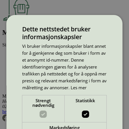
Dette nettstedet bruker
Masava Grundrens, 5 l
informasjonskapsler
Sist oppdatert
16 des 2025
Vi bruker informasjonskapsler blant annet
for å gjenkjenne deg som bruker i form av
Type:
Rengjøringsmiddel (EU Ecolabel)
et anonymt id-nummer. Denne
Lisensnummer:
DK/020/005
Miljømerke:
EU Ecolabel
identifiseringen gjøres for å analysere
Merkevare:
Masava
trafikken på nettstedet og for å oppnå mer
Merkevare nettside:
https://masavakemi.dk/
presis og relevant markedsføring i form av
Lisensinnehaver:
Masava Kemi ApS
Tilgjengelig i:
Danmark
målretting av annonser.
Les mer
Miljømerking Norge
Strengt
Statistikk
Henrik Ibsens gate 20
nødvendig
0255 Oslo
hei@svanemerket.no
Tlf:
24 14 46 00
Org. nr: 971 279 362 MVA
Markedsføring