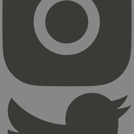
Strengt nødvendig
Statistikk
Markedsføring
Strengt nødvendige informasjonskapsler tillater
kjernefunksjoner på nettstedet, som
brukerinnlogging og kontoadministrasjon.
Nettstedet kan ikke brukes riktig uten strengt
nødvendige informasjonskapsler.
Provider
/
Navn
Utløpsdato
Domene
_hjAbsoluteSessionInProgress
29
Hotjar Ltd
minutter
.svanemerket.no
54
sekunder
_hjFirstSeen
29
Hotjar Ltd
minutter
.svanemerket.no
54
sekunder