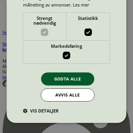
målretting av annonser.
Les mer
Merkevare nettside:
https://www.matas.dk/matas-natur
Lisensinnehaver:
Persano Group A/S
Lisensinnehaver nettside:
http://www.persano.dk
Strengt
Statistikk
Tilgjengelig i:
Island, Danmark
nødvendig
Se også
Svanemerkets krav til hudpleie, solkrem, såpe og andre
Markedsføring
kosmetiske produkter
Miljømerking Norge
Henrik Ibsens gate 20
0255 Oslo
hei@svanemerket.no
Tlf:
24 14 46 00
Org. nr: 971 279 362 MVA
GODTA ALLE
AVVIS ALLE
VIS DETALJER