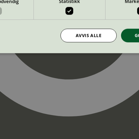
ødvendig
Statistikk
Marke
AVVIS ALLE
G
Strengt nødvendig
Statistikk
Markedsføring
nformasjonskapsler tillater kjernefunksjoner på nettstedet, som brukerinnlogging og k
rukes riktig uten strengt nødvendige informasjonskapsler.
Provider
/
Utløpsdato
Beskrivelse
Domene
InProgress
29
Cookien er satt slik at Hotjar kan spo
Hotjar Ltd
minutter
brukerens reise for et totalt antall økt
.svanemerket.no
54
ingen identifiserbar informasjon.
sekunder
29
Cookien er satt slik at Hotjar kan spo
Hotjar Ltd
minutter
brukerens reise for et totalt antall økt
.svanemerket.no
54
ingen identifiserbar informasjon.