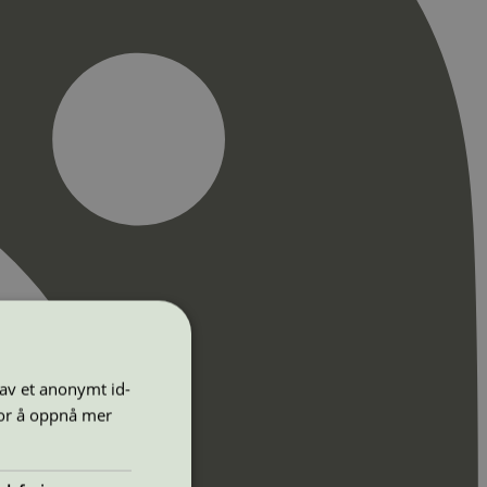
 av et anonymt id-
for å oppnå mer