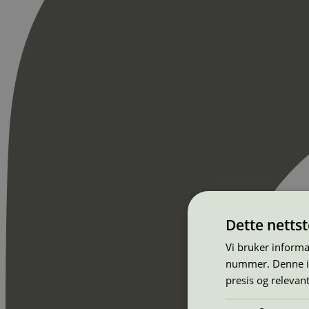
Dette netts
Vi bruker informa
nummer. Denne ide
presis og relevan