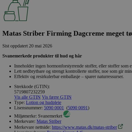
Matas Striber Firming Dagcreme meget tø
Sist oppdatert
20 mai 2026
Svanemerkede produkter til hud og hår
Inneholder ingen hormonforstyrrende stoffer, eller stoffer som er
Lett nedbrytbare og strengt kontrollerte stoffer, noe som gir min
Effektiv og resirkulerbar emballasje – sparer naturressurser.
Strekkode (GTIN):
5719807232259
Vis alle GTIN
Vis færre GTIN
Type:
Lotion og hudpleie
Lisensnummer:
5090 0001
(
5090 0091
)
Miljømerke:
Svanemerket
Merkevare:
Matas Striber
Merkevare nettside:
https://www.matas.dk/matas-striber