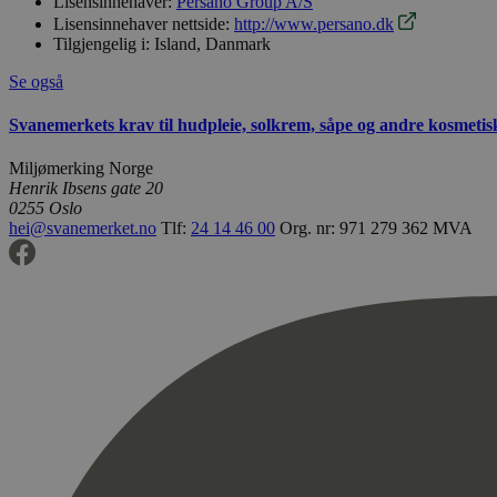
Lisensinnehaver:
Persano Group A/S
Lisensinnehaver nettside:
http://www.persano.dk
Tilgjengelig i:
Island, Danmark
Se også
Svanemerkets krav til hudpleie, solkrem, såpe og andre kosmeti
Miljømerking Norge
Henrik Ibsens gate 20
0255 Oslo
hei@svanemerket.no
Tlf:
24 14 46 00
Org. nr: 971 279 362 MVA