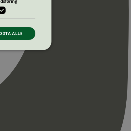
dsføring
ODTA ALLE
ontoadministrasjon.
re begynnelsen på
er. Den inneholder
re begynnelsen på
er. Den inneholder