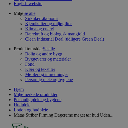
English website
Miljø
Se alle
Sirkulær økonomi
Kjemikalier og miljøgifter
Klima og energi
Bærekraft og biologisk mangfold
Clean Industrial Deal (tidligere Green Deal)
Produktområder
Se alle
Bolig og andre bygg
Byggevarer og materialer
Fond
Klær og tekstiler
Møbler og innredninger
Personlig pleie og hygiene
Hjem
Miljømerkede produkter
Personlig pleie og hygiene
Hudpleie
Lotion og hudpleie
Matas Striber Firming Dagcreme meget tør hud Uden...