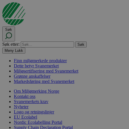
Søk
Søk etter:
Meny
Lukk
Finn miljømerkede produkter
Dette betyr Svanemerket
Miljøsertifisering med Svanemerket
Grønne anskaffelser
Markedsføring med Svanemerket
Om Miljømerking Norge
Kontakt oss
Svanemerkets krav
Nyheter
Logo og retningslinjer
EU Ecolabel
Nordic Ecolabelling Portal
Supply Chain Declaration Portal