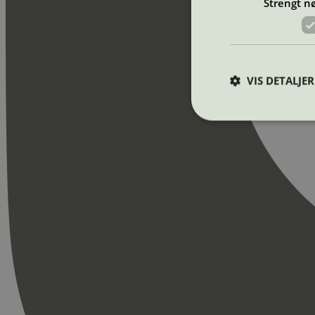
Strengt n
VIS DETALJER
Strengt nødvendige i
Nettstedet kan ikke b
Navn
_hjAbsoluteSession
_hjFirstSeen