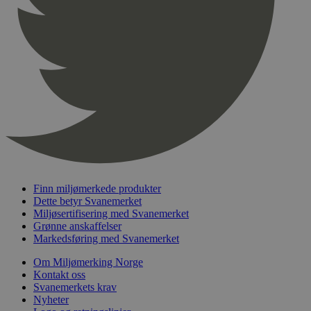
pageviewCount
.svanemerket.no
Sesjon
nelapi-product-archive-filters
svanemerket.no
4 dager 4
timer
nelapi-last-visited-category
svanemerket.no
4 dager 4
timer
wordpress_test_cookie
Sesjon
Automattic
Inc.
svanemerket.no
_hjIncludedInPageviewSample
2 minutter
Hotjar Ltd
svanemerket.no
Finn miljømerkede produkter
Dette betyr Svanemerket
Miljøsertifisering med Svanemerket
Grønne anskaffelser
Markedsføring med Svanemerket
Om Miljømerking Norge
Kontakt oss
Svanemerkets krav
Nyheter