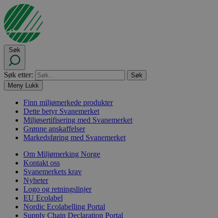
Søk
Søk etter:
Meny
Lukk
Finn miljømerkede produkter
Dette betyr Svanemerket
Miljøsertifisering med Svanemerket
Grønne anskaffelser
Markedsføring med Svanemerket
Om Miljømerking Norge
Kontakt oss
Svanemerkets krav
Nyheter
Logo og retningslinjer
EU Ecolabel
Nordic Ecolabelling Portal
Supply Chain Declaration Portal