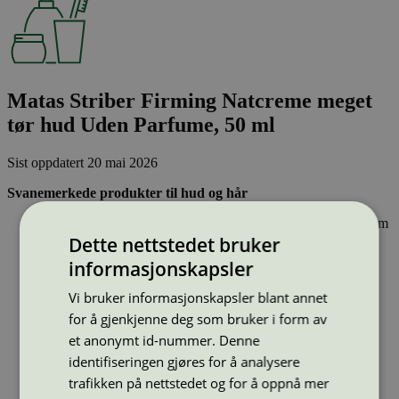
Matas Striber Firming Natcreme meget
tør hud Uden Parfume, 50 ml
Sist oppdatert
20 mai 2026
Svanemerkede produkter til hud og hår
Inneholder ingen hormonforstyrrende stoffer, eller stoffer som
er klassifisert som allergifremkallende.
Dette nettstedet bruker
Lett nedbrytbare og strengt kontrollerte stoffer, noe som gir
informasjonskapsler
mindre forurensing av innsjøer, elver og hav.
Effektiv og resirkulerbar emballasje – sparer naturressurser.
Vi bruker informasjonskapsler blant annet
for å gjenkjenne deg som bruker i form av
Strekkode (GTIN):
5719801011645, 5719807232266
et anonymt id-nummer. Denne
Vis alle GTIN
Vis færre GTIN
identifiseringen gjøres for å analysere
Type:
Lotion og hudpleie
trafikken på nettstedet og for å oppnå mer
Lisensnummer:
5090 0001
(
5090 0091
)