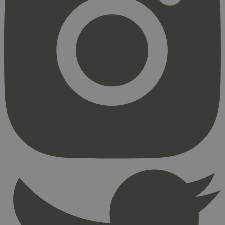
Strengt nødvendig
Statistikk
Markedsføring
Strengt nødvendige informasjonskapsler tillater
kjernefunksjoner på nettstedet, som
brukerinnlogging og kontoadministrasjon.
Nettstedet kan ikke brukes riktig uten strengt
nødvendige informasjonskapsler.
Provider
/
Navn
Utløpsdato
Domene
_hjAbsoluteSessionInProgress
29
Hotjar Ltd
minutter
.svanemerket.no
54
sekunder
_hjFirstSeen
29
Hotjar Ltd
minutter
.svanemerket.no
54
sekunder