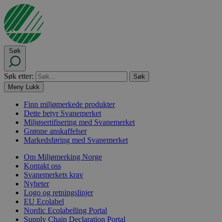
Søk
Søk etter:
Meny
Lukk
Finn miljømerkede produkter
Dette betyr Svanemerket
Miljøsertifisering med Svanemerket
Grønne anskaffelser
Markedsføring med Svanemerket
Om Miljømerking Norge
Kontakt oss
Svanemerkets krav
Nyheter
Logo og retningslinjer
EU Ecolabel
Nordic Ecolabelling Portal
Supply Chain Declaration Portal