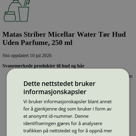
Matas Striber Micellar Water Tør Hud
Uden Parfume, 250 ml
Sist oppdatert
10 jul 2026
Svanemerkede produkter til hud og hår
Inneholder ingen hormonforstyrrende stoffer, eller stoffer som
er klassifisert som allergifremkallende.
Dette nettstedet bruker
Lett nedbrytbare og strengt kontrollerte stoffer, noe som gir
informasjonskapsler
mindre forurensing av innsjøer, elver og hav.
Effektiv og resirkulerbar emballasje – sparer naturressurser.
Vi bruker informasjonskapsler blant annet
for å gjenkjenne deg som bruker i form av
Strekkode (GTIN):
5719807254251
et anonymt id-nummer. Denne
Vis alle GTIN
Vis færre GTIN
identifiseringen gjøres for å analysere
Type:
Ansiktsrens
trafikken på nettstedet og for å oppnå mer
Lisensnummer:
5090 0001
(
5090 0091
)