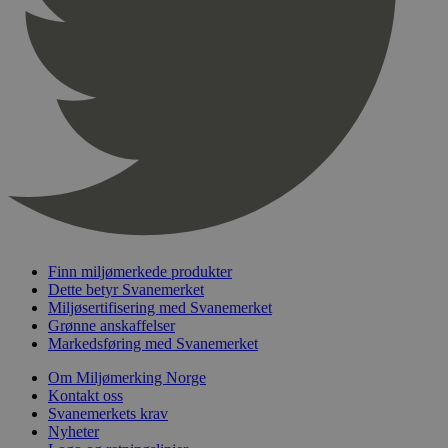
pageviewCount
.svanemerket.no
Sesjon
nelapi-product-archive-filters
svanemerket.no
4 dager 4
timer
nelapi-last-visited-category
svanemerket.no
4 dager 4
timer
wordpress_test_cookie
Sesjon
Automattic
Inc.
svanemerket.no
_hjIncludedInPageviewSample
2 minutter
Hotjar Ltd
svanemerket.no
Finn miljømerkede produkter
Dette betyr Svanemerket
Miljøsertifisering med Svanemerket
Grønne anskaffelser
Markedsføring med Svanemerket
Om Miljømerking Norge
Kontakt oss
Svanemerkets krav
Nyheter