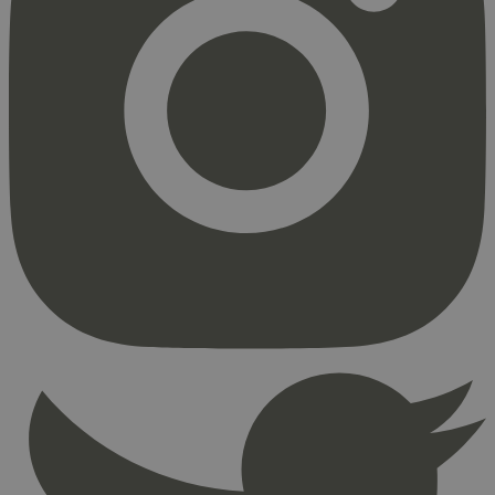
Strengt nødvendig
Statistikk
Markedsføring
Strengt nødvendige informasjonskapsler tillater
kjernefunksjoner på nettstedet, som
brukerinnlogging og kontoadministrasjon.
Nettstedet kan ikke brukes riktig uten strengt
nødvendige informasjonskapsler.
Provider
/
Navn
Utløpsdato
Domene
_hjAbsoluteSessionInProgress
29
Hotjar Ltd
minutter
.svanemerket.no
54
sekunder
_hjFirstSeen
29
Hotjar Ltd
minutter
.svanemerket.no
54
sekunder