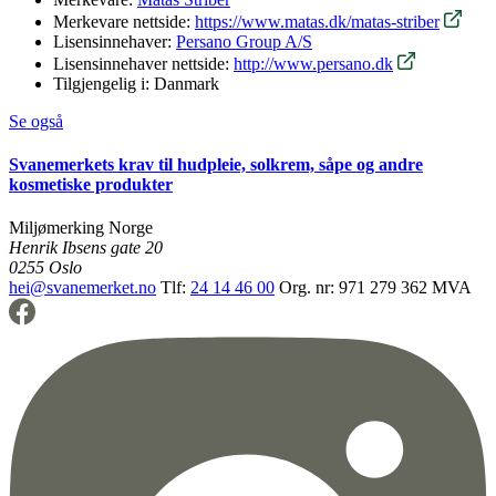
Merkevare nettside:
https://www.matas.dk/matas-striber
Lisensinnehaver:
Persano Group A/S
Lisensinnehaver nettside:
http://www.persano.dk
Tilgjengelig i:
Danmark
Se også
Svanemerkets krav til hudpleie, solkrem, såpe og andre
kosmetiske produkter
Miljømerking Norge
Henrik Ibsens gate 20
0255 Oslo
hei@svanemerket.no
Tlf:
24 14 46 00
Org. nr: 971 279 362 MVA