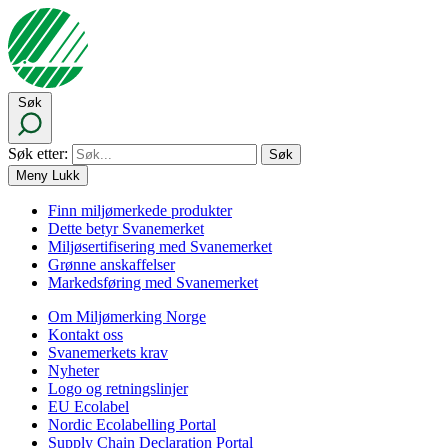
Søk
Søk etter:
Meny
Lukk
Finn miljømerkede produkter
Dette betyr Svanemerket
Miljøsertifisering med Svanemerket
Grønne anskaffelser
Markedsføring med Svanemerket
Om Miljømerking Norge
Kontakt oss
Svanemerkets krav
Nyheter
Logo og retningslinjer
EU Ecolabel
Nordic Ecolabelling Portal
Supply Chain Declaration Portal