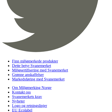
Finn miljømerkede produkter
Dette betyr Svanemerket
Miljøsertifisering med Svanemerket
Grønne anskaffelser
Markedsføring med Svanemerket
Om Miljømerking Norge
Kontakt oss
Svanemerkets krav
Nyheter
Logo og retningslinjer
EU Ecolabel