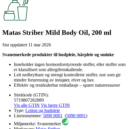
Matas Striber Mild Body Oil, 200 ml
Sist oppdatert
11 mar 2026
Svanemerkede produkter til hudpleie, hårpleie og sminke
Inneholder ingen hormonforstyrrende stoffer, eller stoffer som
er klassifisert som allergifremkallende.
Lett nedbrytbare og strengt kontrollerte stoffer, noe som gir
mindre forurensing av innsjøer, elver og hav.
Effektiv og resirkulerbar emballasje – sparer naturressurser
Strekkode (GTIN):
5719807282889
Vis alle GTIN
Vis færre GTIN
Type:
Lotion og hudpleie
Lisensnummer:
5090 0001
(
5090 0091
)
Miljømerke:
Svanemerket
Merkevare:
Matas Striber