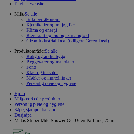
English website
Miljø
Se alle
Sirkulær økonomi
Kjemikalier og miljøgifter
Klima og energi
Bærekraft og biologisk mangfold
Clean Industrial Deal (tidligere Green Deal)
Produktområder
Se alle
Bolig og andre bygg
Byggevarer og materialer
Fond
Klær og tekstiler
Møbler og innredninger
Personlig pleie og hygiene
Hjem
Miljømerkede produkter
Personlig pleie og hygiene
Såpe, sjampo, balsam
Dusjsåpe
Matas Striber Mild Shower Gel Uden Parfume, 75 ml