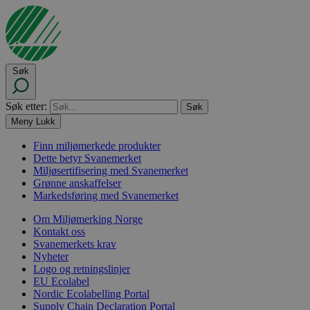
Søk
Søk etter:
Meny
Lukk
Finn miljømerkede produkter
Dette betyr Svanemerket
Miljøsertifisering med Svanemerket
Grønne anskaffelser
Markedsføring med Svanemerket
Om Miljømerking Norge
Kontakt oss
Svanemerkets krav
Nyheter
Logo og retningslinjer
EU Ecolabel
Nordic Ecolabelling Portal
Supply Chain Declaration Portal