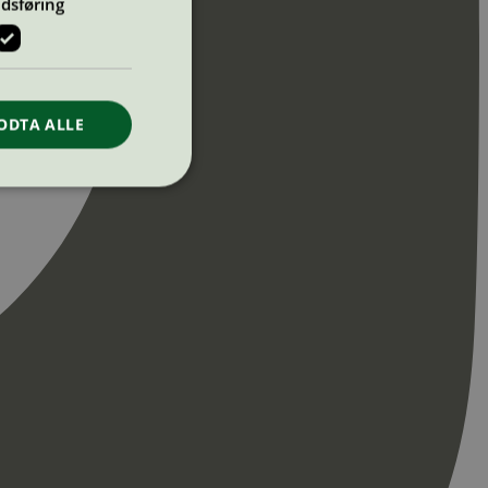
dsføring
ODTA ALLE
ontoadministrasjon.
re begynnelsen på
er. Den inneholder
re begynnelsen på
er. Den inneholder