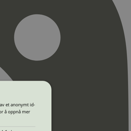
 av et anonymt id-
for å oppnå mer