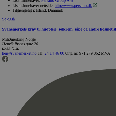
Lisensinnehaver:
Persano Group A/S
Lisensinnehaver nettside:
http://www.persano.dk
Tilgjengelig i:
Island, Danmark
Se også
Svanemerkets krav til hudpleie, solkrem, såpe og andre kosmeti
Miljømerking Norge
Henrik Ibsens gate 20
0255 Oslo
hei@svanemerket.no
Tlf:
24 14 46 00
Org. nr: 971 279 362 MVA