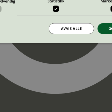
ødvendig
Statistikk
Marke
AVVIS ALLE
G
Strengt nødvendig
Statistikk
Markedsføring
nformasjonskapsler tillater kjernefunksjoner på nettstedet, som brukerinnlogging og k
rukes riktig uten strengt nødvendige informasjonskapsler.
Provider
/
Utløpsdato
Beskrivelse
Domene
InProgress
29
Cookien er satt slik at Hotjar kan spo
Hotjar Ltd
minutter
brukerens reise for et totalt antall økt
.svanemerket.no
54
ingen identifiserbar informasjon.
sekunder
29
Cookien er satt slik at Hotjar kan spo
Hotjar Ltd
minutter
brukerens reise for et totalt antall økt
.svanemerket.no
54
ingen identifiserbar informasjon.