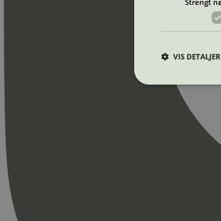
Strengt n
VIS DETALJER
Strengt nødvendige i
Nettstedet kan ikke b
Navn
_hjAbsoluteSession
_hjFirstSeen