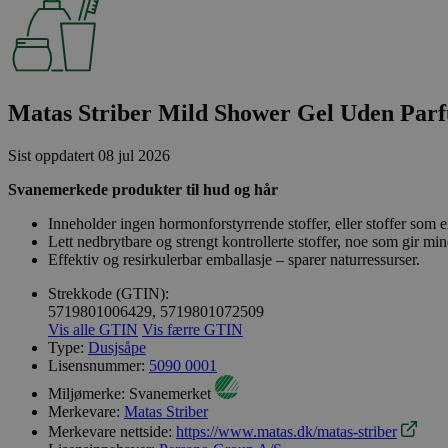
Matas Striber Mild Shower Gel Uden Parf
Sist oppdatert
08 jul 2026
Svanemerkede produkter til hud og hår
Inneholder ingen hormonforstyrrende stoffer, eller stoffer som er
Lett nedbrytbare og strengt kontrollerte stoffer, noe som gir min
Effektiv og resirkulerbar emballasje – sparer naturressurser.
Strekkode (GTIN):
5719801006429, 5719801072509
Vis alle GTIN
Vis færre GTIN
Type:
Dusjsåpe
Lisensnummer:
5090 0001
Miljømerke:
Svanemerket
Merkevare:
Matas Striber
Merkevare nettside:
https://www.matas.dk/matas-striber