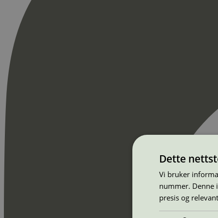
Dette netts
Vi bruker informa
nummer. Denne ide
presis og relevan