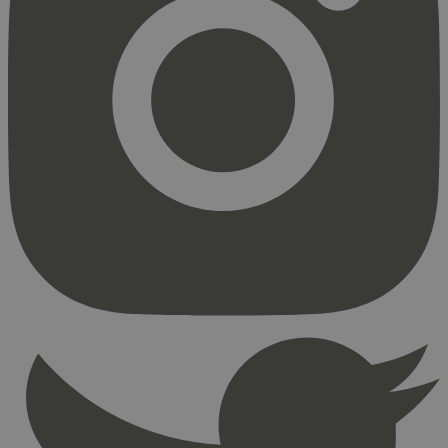
Strengt nødvendig
Statistikk
Markedsføring
Strengt nødvendige informasjonskapsler tillater
kjernefunksjoner på nettstedet, som
brukerinnlogging og kontoadministrasjon.
Nettstedet kan ikke brukes riktig uten strengt
nødvendige informasjonskapsler.
Provider
/
Navn
Utløpsdato
Domene
_hjAbsoluteSessionInProgress
29
Hotjar Ltd
minutter
.svanemerket.no
54
sekunder
_hjFirstSeen
29
Hotjar Ltd
minutter
.svanemerket.no
54
sekunder