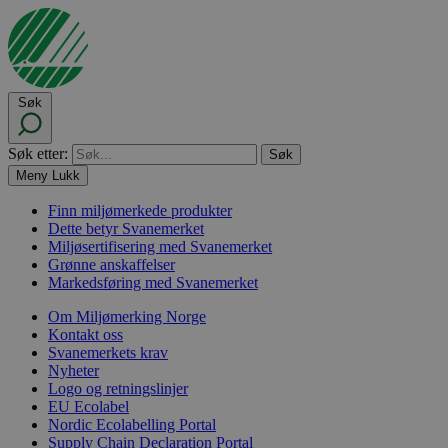
Søk
Søk etter:
Meny
Lukk
Finn miljømerkede produkter
Dette betyr Svanemerket
Miljøsertifisering med Svanemerket
Grønne anskaffelser
Markedsføring med Svanemerket
Om Miljømerking Norge
Kontakt oss
Svanemerkets krav
Nyheter
Logo og retningslinjer
EU Ecolabel
Nordic Ecolabelling Portal
Supply Chain Declaration Portal