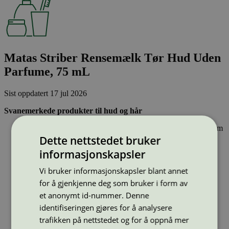
Matas Striber Rensemælk Tør Hud Uden
Parfume, 75 mL
Sist oppdatert
17 jul 2026
Svanemerkede produkter til hud og hår
Inneholder ingen hormonforstyrrende stoffer, eller stoffer som
er klassifisert som allergifremkallende.
Dette nettstedet bruker
Lett nedbrytbare og strengt kontrollerte stoffer, noe som gir
informasjonskapsler
mindre forurensing av innsjøer, elver og hav.
Effektiv og resirkulerbar emballasje – sparer naturressurser.
Vi bruker informasjonskapsler blant annet
for å gjenkjenne deg som bruker i form av
Strekkode (GTIN):
5719807254329
et anonymt id-nummer. Denne
Vis alle GTIN
Vis færre GTIN
identifiseringen gjøres for å analysere
Type:
Ansiktsrens
trafikken på nettstedet og for å oppnå mer
Lisensnummer:
5090 0001
(
5090 0091
)