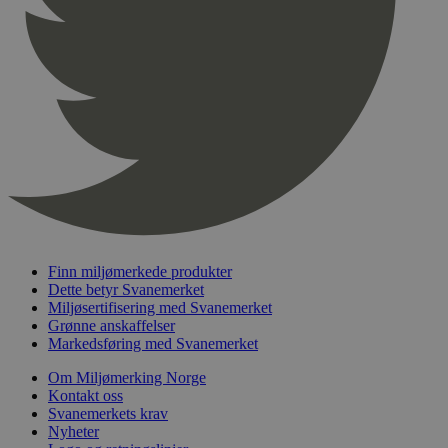
pageviewCount
.svanemerket.no
Sesjon
nelapi-product-archive-filters
svanemerket.no
4 dager 4
timer
nelapi-last-visited-category
svanemerket.no
4 dager 4
timer
wordpress_test_cookie
Sesjon
Automattic
Inc.
svanemerket.no
_hjIncludedInPageviewSample
2 minutter
Hotjar Ltd
svanemerket.no
Finn miljømerkede produkter
Dette betyr Svanemerket
Miljøsertifisering med Svanemerket
Grønne anskaffelser
Markedsføring med Svanemerket
Om Miljømerking Norge
Kontakt oss
Svanemerkets krav
Nyheter