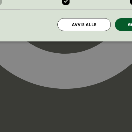
AVVIS ALLE
G
Strengt nødvendig
Statistikk
Markedsføring
nformasjonskapsler tillater kjernefunksjoner på nettstedet, som brukerinnlogging og k
rukes riktig uten strengt nødvendige informasjonskapsler.
Provider
/
Utløpsdato
Beskrivelse
Domene
InProgress
29
Cookien er satt slik at Hotjar kan spo
Hotjar Ltd
minutter
brukerens reise for et totalt antall økt
.svanemerket.no
54
ingen identifiserbar informasjon.
sekunder
29
Cookien er satt slik at Hotjar kan spo
Hotjar Ltd
minutter
brukerens reise for et totalt antall økt
.svanemerket.no
54
ingen identifiserbar informasjon.
sekunder