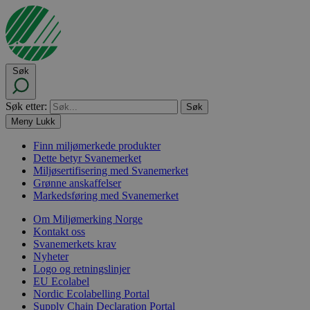
Søk
Søk etter:
Meny
Lukk
Finn miljømerkede produkter
Dette betyr Svanemerket
Miljøsertifisering med Svanemerket
Grønne anskaffelser
Markedsføring med Svanemerket
Om Miljømerking Norge
Kontakt oss
Svanemerkets krav
Nyheter
Logo og retningslinjer
EU Ecolabel
Nordic Ecolabelling Portal
Supply Chain Declaration Portal