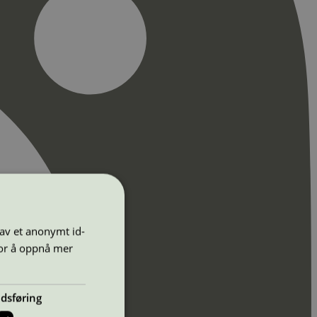
 av et anonymt id-
for å oppnå mer
dsføring