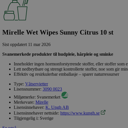
Mirelle Wet Wipes Sunny Citrus 10 st
Sist oppdatert
11 mar 2026
Svanemerkede produkter til hudpleie, hårpleie og sminke
Inneholder ingen hormonforstyrrende stoffer, eller stoffer som er
Lett nedbrytbare og strengt kontrollerte stoffer, noe som gir min
Effektiv og resirkulerbar emballasje – sparer naturressurser
Type:
Våtservietter
Lisensnummer:
3090 0023
Miljømerke:
Svanemerket
Merkevare:
Mirelle
Lisensinnehaver:
K. Ungh AB
Lisensinnehaver nettside:
https://www.kungh.se
Tilgjengelig i:
Sverige
Se også