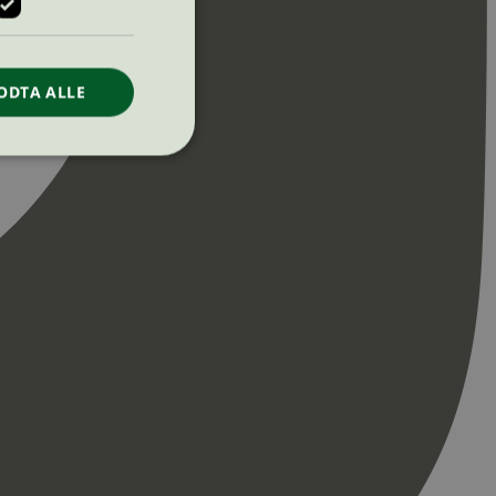
ODTA ALLE
ontoadministrasjon.
re begynnelsen på
er. Den inneholder
re begynnelsen på
er. Den inneholder