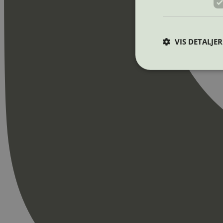
VIS DETALJER
Strengt nødvendige i
Nettstedet kan ikke b
Navn
_hjAbsoluteSession
_hjFirstSeen