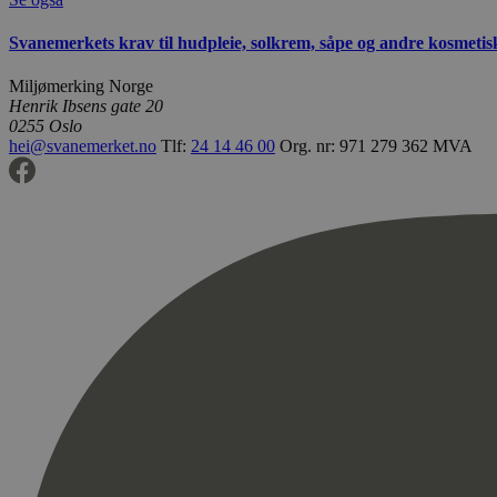
Svanemerkets krav til hudpleie, solkrem, såpe og andre kosmeti
Miljømerking Norge
Henrik Ibsens gate 20
0255 Oslo
hei@svanemerket.no
Tlf:
24 14 46 00
Org. nr: 971 279 362 MVA