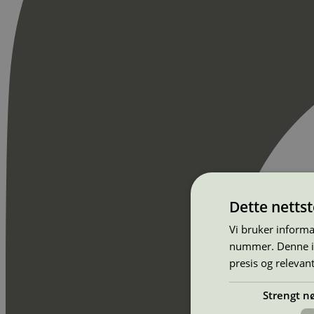
Dette netts
Vi bruker informa
nummer. Denne ide
presis og relevan
Strengt n