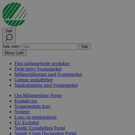
Søk
Søk etter:
Meny
Lukk
Finn miljømerkede produkter
Dette betyr Svanemerket
Miljøsertifisering med Svanemerket
Grønne anskaffelser
Markedsføring med Svanemerket
Om Miljømerking Norge
Kontakt oss
Svanemerkets krav
Nyheter
Logo og retningslinjer
EU Ecolabel
Nordic Ecolabelling Portal
Supply Chain Declaration Portal