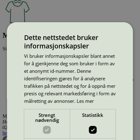
MLCRUZ S/S JERSEY TOP A.
Dette nettstedet bruker
informasjonskapsler
Sist oppdatert
17 des 2025
Vi bruker informasjonskapsler blant annet
Type:
Tekstilprodukt (EU Ecolabel)
for å gjenkjenne deg som bruker i form av
Lisensnummer:
DK/016/076
Miljømerke:
EU Ecolabel
et anonymt id-nummer. Denne
Merkevare:
mama.licious
identifiseringen gjøres for å analysere
Merkevare nettside:
https://www.mamalicious.com/da-dk
trafikken på nettstedet og for å oppnå mer
Lisensinnehaver:
GMS Composite Knitting Ind. Ltd.
presis og relevant markedsføring i form av
Lisensinnehaver nettside:
https://gmsbd.com/
Tilgjengelig i:
Island, Norge, Sverige, Finland, Danmark,
målretting av annonser.
Les mer
Utenfor Norden
Strengt
Statistikk
Miljømerking Norge
nødvendig
Henrik Ibsens gate 20
0255 Oslo
hei@svanemerket.no
Tlf:
24 14 46 00
Org. nr: 971 279 362 MVA