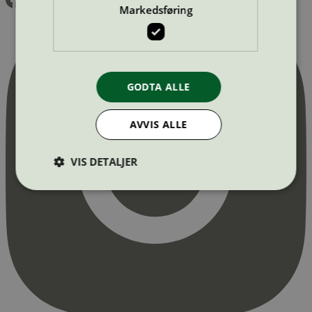
Markedsføring
GODTA ALLE
AVVIS ALLE
VIS DETALJER
Strengt nødvendig
Statistikk
Markedsføring
Strengt nødvendige informasjonskapsler tillater
kjernefunksjoner på nettstedet, som
brukerinnlogging og kontoadministrasjon.
Nettstedet kan ikke brukes riktig uten strengt
nødvendige informasjonskapsler.