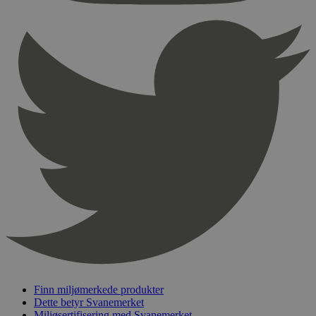
Provider
/
Navn
Utløpsdato
Domene
_hjAbsoluteSessionInProgress
29
Hotjar Ltd
minutter
.svanemerket.no
54
sekunder
_hjFirstSeen
29
Hotjar Ltd
minutter
.svanemerket.no
54
sekunder
pageviewCount
.svanemerket.no
Sesjon
nelapi-product-archive-filters
svanemerket.no
4 dager 4
timer
nelapi-last-visited-category
svanemerket.no
4 dager 4
Finn miljømerkede produkter
timer
Dette betyr Svanemerket
wordpress_test_cookie
Sesjon
Automattic
Miljøsertifisering med Svanemerket