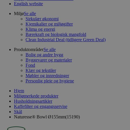
English website
Miljø
Se alle
Sirkulær økonomi
Kjemikalier og miljøgifter
Klima og energi
Bærekraft og biologisk mangfold
Clean Industrial Deal (tidligere Green Deal)
Produktområder
Se alle
Bolig og andre bygg
Byggevarer og materialer
Fond
Klær og tekstiler
Møbler og innredninger
Personlig pleie og hygiene
Hjem
Miljømerkede produkter
Husholdningsartikler
Kaffefilter og engangsservise
Skål
Naturesse® Bowl Ø155mm(15190)