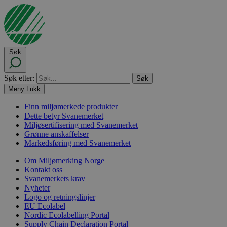
Søk
Søk etter:
Meny
Lukk
Finn miljømerkede produkter
Dette betyr Svanemerket
Miljøsertifisering med Svanemerket
Grønne anskaffelser
Markedsføring med Svanemerket
Om Miljømerking Norge
Kontakt oss
Svanemerkets krav
Nyheter
Logo og retningslinjer
EU Ecolabel
Nordic Ecolabelling Portal
Supply Chain Declaration Portal