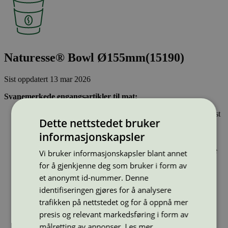
Naturesse® Bowl Ø155mm(15190)
Sist oppdatert
13 mar 2026
Svanemerkede engangsartikler til mat:
Lages av høy andel fornybare materialer eller resirkulert plast
Dette nettstedet bruker
Forbud mot resirkulert papir/papp
Bare stoffer som har gjennomgått Svanemerkets strenge
informasjonskapsler
kjemikaliekontroll kan brukes, det er bl.a. forbud mot
fluorstoffer, ftalater, bisfenol a (BPA), smaksstoffer, parfyme
Vi bruker informasjonskapsler blant annet
og PVC
for å gjenkjenne deg som bruker i form av
et anonymt id-nummer. Denne
Type:
Skål
identifiseringen gjøres for å analysere
Lisensnummer:
5047 0009
trafikken på nettstedet og for å oppnå mer
Miljømerke:
Svanemerket
presis og relevant markedsføring i form av
Merkevare:
Naturesse
målretting av annonser.
Les mer