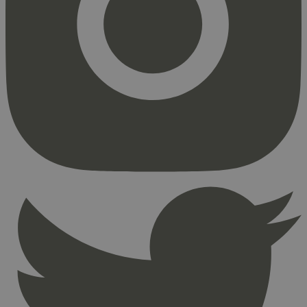
Markedsføring
Strengt nødvendige informasjonskapsler tillater
kjernefunksjoner på nettstedet, som
brukerinnlogging og kontoadministrasjon.
Nettstedet kan ikke brukes riktig uten strengt
nødvendige informasjonskapsler.
Provider
/
Navn
Utløpsdato
Domene
_hjAbsoluteSessionInProgress
29
Hotjar Ltd
minutter
.svanemerket.no
54
sekunder
_hjFirstSeen
29
Hotjar Ltd
minutter
.svanemerket.no
54
sekunder
pageviewCount
.svanemerket.no
Sesjon