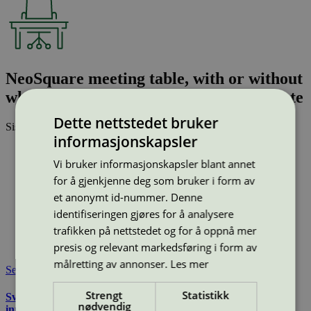
NeoSquare meeting table, with or without
wheels, RAL3007, PerfectSense-Laminate
Dette nettstedet bruker
Sist oppdatert
12 mai 2026
informasjonskapsler
Type:
Møtebord og konferansebord
Vi bruker informasjonskapsler blant annet
Lisensnummer:
5031 0088
for å gjenkjenne deg som bruker i form av
Miljømerke:
Svanemerket
Merkevare:
HOLMRIS B8
et anonymt id-nummer. Denne
Lisensinnehaver:
Holmris B8 A/S
identifiseringen gjøres for å analysere
Lisensinnehaver nettside:
http://www.holmrisb8.com/
trafikken på nettstedet og for å oppnå mer
Tilgjengelig i:
Island, Norge, Sverige, Finland, Danmark,
presis og relevant markedsføring i form av
Utenfor Norden
målretting av annonser.
Les mer
Se også
Strengt
Statistikk
Svanemerkets krav til møbler, madrasser, kjøkken, og andre
nødvendig
innredninger