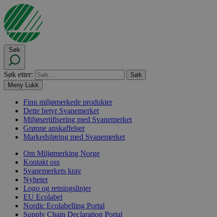
Søk
Søk etter:
Meny
Lukk
Finn miljømerkede produkter
Dette betyr Svanemerket
Miljøsertifisering med Svanemerket
Grønne anskaffelser
Markedsføring med Svanemerket
Om Miljømerking Norge
Kontakt oss
Svanemerkets krav
Nyheter
Logo og retningslinjer
EU Ecolabel
Nordic Ecolabelling Portal
Supply Chain Declaration Portal