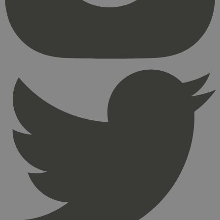
kjernefunksjoner på nettstedet, som
brukerinnlogging og kontoadministrasjon.
Nettstedet kan ikke brukes riktig uten strengt
nødvendige informasjonskapsler.
Provider
/
Navn
Utløpsdato
Domene
_hjAbsoluteSessionInProgress
29
Hotjar Ltd
minutter
.svanemerket.no
54
sekunder
_hjFirstSeen
29
Hotjar Ltd
minutter
.svanemerket.no
54
sekunder
pageviewCount
.svanemerket.no
Sesjon
nelapi-product-archive-filters
svanemerket.no
4 dager 4
timer