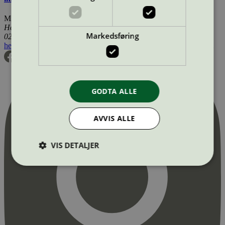
Miljømerking Norge
Henrik Ibsens gate 20
Markedsføring
0255 Oslo
hei@svanemerket.no
Tlf:
24 14 46 00
Org. nr: 971 279 362 MVA
GODTA ALLE
AVVIS ALLE
VIS DETALJER
Strengt nødvendig
Statistikk
Markedsføring
Strengt nødvendige informasjonskapsler tillater