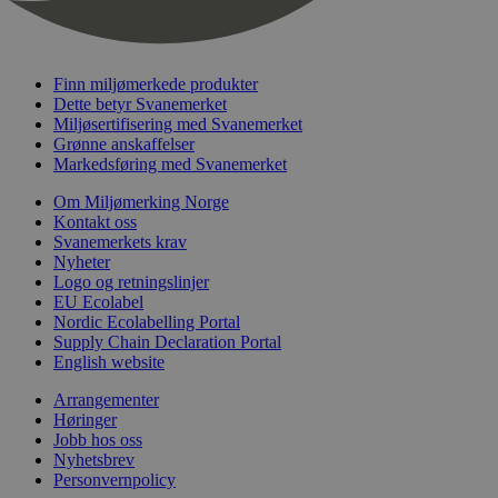
nelapi-last-visited-category
svanemerket.no
4 dager 4
timer
wordpress_test_cookie
Sesjon
Automattic
Inc.
Finn miljømerkede produkter
svanemerket.no
Dette betyr Svanemerket
Miljøsertifisering med Svanemerket
Grønne anskaffelser
_hjIncludedInPageviewSample
2 minutter
Markedsføring med Svanemerket
Hotjar Ltd
svanemerket.no
Om Miljømerking Norge
Kontakt oss
Svanemerkets krav
Nyheter
Logo og retningslinjer
EU Ecolabel
Nordic Ecolabelling Portal
Supply Chain Declaration Portal
English website
Provider
/
Navn
Utløpsdato
Beskrivelse
Arrangementer
Domene
Høringer
Jobb hos oss
_gat_UA-
.svanemerket.no
54
Dette er en 
Provider
/
Navn
Utløpsdato
Beskrivels
33776333-1
sekunder
informasjons
Nyhetsbrev
Domene
Google Analyt
Personvernpolicy
mønsterelem
_fbp
3 måneder
Brukt av F
Meta Platform