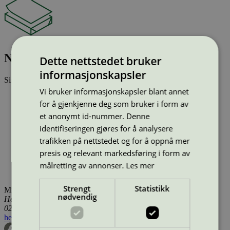
NewsPress 40 – 48,8 g/m2
Dette nettstedet bruker
informasjonskapsler
Sist oppdatert
20 des 2024
Vi bruker informasjonskapsler blant annet
Type:
Trykkpapir (EU Ecolabel)
for å gjenkjenne deg som bruker i form av
Lisensnummer:
FI/011/002
et anonymt id-nummer. Denne
Miljømerke:
EU Ecolabel
Merkevare:
Stora Enso
identifiseringen gjøres for å analysere
Lisensinnehaver:
Stora Enso Oyj
trafikken på nettstedet og for å oppnå mer
Lisensinnehaver nettside:
presis og relevant markedsføring i form av
http://www.storaenso.com/lang/finland
Tilgjengelig i:
Island, Norge, Sverige, Finland, Danmark,
målretting av annonser.
Les mer
Utenfor Norden
Strengt
Statistikk
Miljømerking Norge
nødvendig
Henrik Ibsens gate 20
0255 Oslo
hei@svanemerket.no
Tlf:
24 14 46 00
Org. nr: 971 279 362 MVA