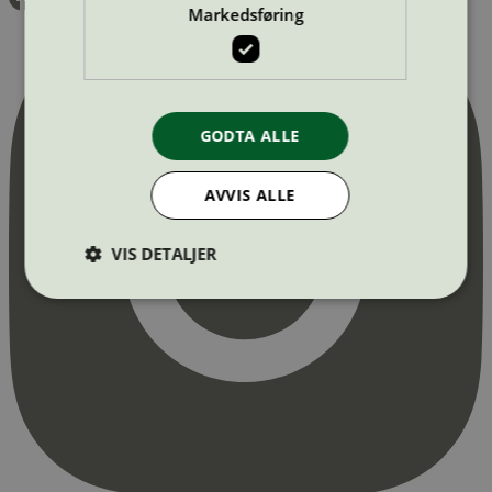
Markedsføring
GODTA ALLE
AVVIS ALLE
VIS DETALJER
Strengt nødvendig
Statistikk
Markedsføring
Strengt nødvendige informasjonskapsler tillater
kjernefunksjoner på nettstedet, som
brukerinnlogging og kontoadministrasjon.
Nettstedet kan ikke brukes riktig uten strengt
nødvendige informasjonskapsler.