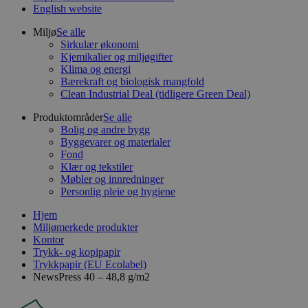
English website
Miljø
Se alle
Sirkulær økonomi
Kjemikalier og miljøgifter
Klima og energi
Bærekraft og biologisk mangfold
Clean Industrial Deal (tidligere Green Deal)
Produktområder
Se alle
Bolig og andre bygg
Byggevarer og materialer
Fond
Klær og tekstiler
Møbler og innredninger
Personlig pleie og hygiene
Hjem
Miljømerkede produkter
Kontor
Trykk- og kopipapir
Trykkpapir (EU Ecolabel)
NewsPress 40 – 48,8 g/m2