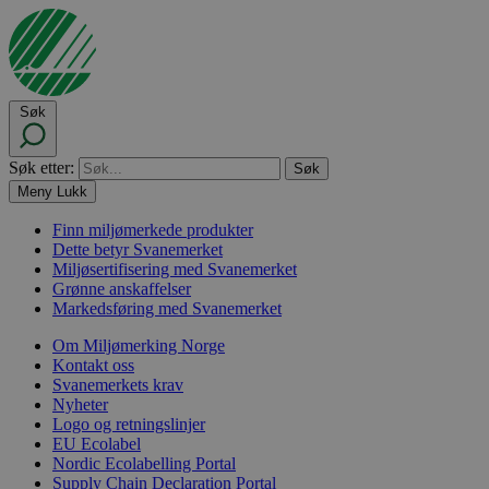
Søk
Søk etter:
Meny
Lukk
Finn miljømerkede produkter
Dette betyr Svanemerket
Miljøsertifisering med Svanemerket
Grønne anskaffelser
Markedsføring med Svanemerket
Om Miljømerking Norge
Kontakt oss
Svanemerkets krav
Nyheter
Logo og retningslinjer
EU Ecolabel
Nordic Ecolabelling Portal
Supply Chain Declaration Portal