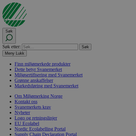
Søk
Søk etter:
Meny
Lukk
Finn miljømerkede produkter
Dette betyr Svanemerket
Miljøsertifisering med Svanemerket
Grønne anskaffelser
Markedsføring med Svanemerket
Om Miljømerking Norge
Kontakt oss
Svanemerkets krav
Nyheter
Logo og retningslinjer
EU Ecolabel
Nordic Ecolabelling Portal
Supply Chain Declaration Portal