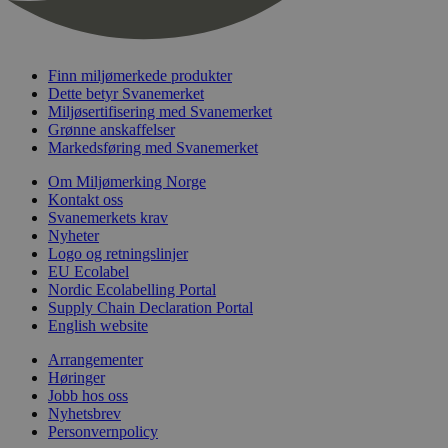
nelapi-last-visited-category
svanemerket.no
4 dager 4
timer
wordpress_test_cookie
Sesjon
Automattic
Inc.
Finn miljømerkede produkter
svanemerket.no
Dette betyr Svanemerket
Miljøsertifisering med Svanemerket
Grønne anskaffelser
_hjIncludedInPageviewSample
2 minutter
Markedsføring med Svanemerket
Hotjar Ltd
svanemerket.no
Om Miljømerking Norge
Kontakt oss
Svanemerkets krav
Nyheter
Logo og retningslinjer
EU Ecolabel
Nordic Ecolabelling Portal
Supply Chain Declaration Portal
English website
Provider
/
Navn
Utløpsdato
Beskrivelse
Arrangementer
Domene
Høringer
Jobb hos oss
_gat_UA-
.svanemerket.no
54
Dette er en 
Provider
/
Navn
Utløpsdato
Beskrivels
33776333-1
sekunder
informasjons
Nyhetsbrev
Domene
Google Analyt
Personvernpolicy
mønsterelem
_fbp
3 måneder
Brukt av F
Meta Platform