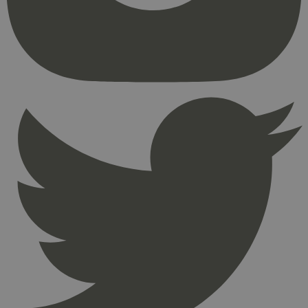
kjernefunksjoner på nettstedet, som
brukerinnlogging og kontoadministrasjon.
Nettstedet kan ikke brukes riktig uten strengt
nødvendige informasjonskapsler.
Provider
/
Navn
Utløpsdato
Domene
_hjAbsoluteSessionInProgress
29
Hotjar Ltd
minutter
.svanemerket.no
54
sekunder
_hjFirstSeen
29
Hotjar Ltd
minutter
.svanemerket.no
54
sekunder
pageviewCount
.svanemerket.no
Sesjon
nelapi-product-archive-filters
svanemerket.no
4 dager 4
timer