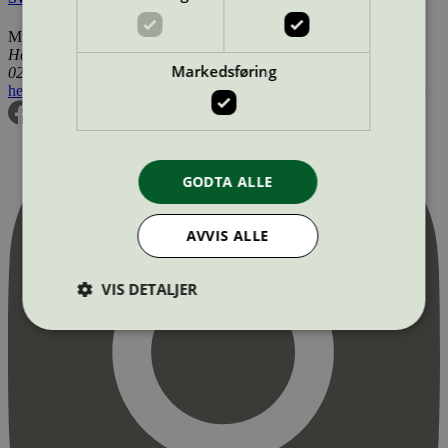
Miljømerking Norge
Henrik Ibsens gate 20
Markedsføring
0255 Oslo
hei@svanemerket.no
Tlf:
24 14 46 00
Org. nr: 971 279 362 MVA
GODTA ALLE
AVVIS ALLE
VIS DETALJER
Strengt nødvendig
Statistikk
Markedsføring
Strengt nødvendige informasjonskapsler tillater