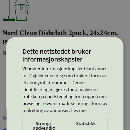
Nord Clean Dishcloth 2pack, 24x24cm,
peach/green, yellow/blue
Dette nettstedet bruker
Sist oppdatert
04 apr 2025
informasjonskapsler
Strekkode (GTIN):
Vi bruker informasjonskapsler blant annet
6410413113305, 6 410 413 113 305
6 410 413 113 305
Vis alle GTIN
Vis færre GTIN
for å gjenkjenne deg som bruker i form av
Type:
Mikrofiberklut
et anonymt id-nummer. Denne
Lisensnummer:
3083 0030
identifiseringen gjøres for å analysere
Miljømerke:
Svanemerket
trafikken på nettstedet og for å oppnå mer
Lisensinnehaver:
Smart Microfiber System AB
presis og relevant markedsføring i form av
Lisensinnehaver nettside:
http://www.smartmicrofiber.se
Tilgjengelig i:
Finland, Utenfor Norden
målretting av annonser.
Les mer
Se også
Strengt
Statistikk
nødvendig
Svanemerkets krav til mikrofiberklut og -mopp