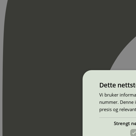
Dette netts
Vi bruker informa
nummer. Denne ide
presis og relevan
Strengt n