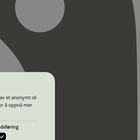
 av et anonymt id-
for å oppnå mer
dsføring