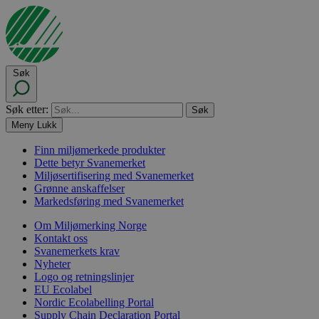
Søk
Søk etter:
Meny
Lukk
Finn miljømerkede produkter
Dette betyr Svanemerket
Miljøsertifisering med Svanemerket
Grønne anskaffelser
Markedsføring med Svanemerket
Om Miljømerking Norge
Kontakt oss
Svanemerkets krav
Nyheter
Logo og retningslinjer
EU Ecolabel
Nordic Ecolabelling Portal
Supply Chain Declaration Portal