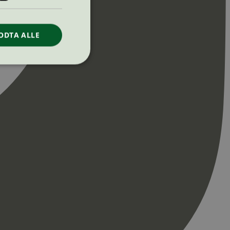
ODTA ALLE
ontoadministrasjon.
re begynnelsen på
er. Den inneholder
re begynnelsen på
er. Den inneholder