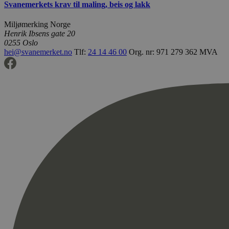
Svanemerkets krav til maling, beis og lakk
Miljømerking Norge
Henrik Ibsens gate 20
0255 Oslo
hei@svanemerket.no
Tlf:
24 14 46 00
Org. nr: 971 279 362 MVA