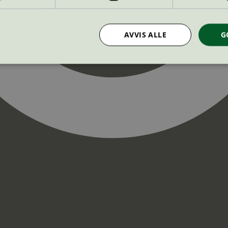
AVVIS ALLE
G
Strengt nødvendig
Statistikk
Markedsføring
nformasjonskapsler tillater kjernefunksjoner på nettstedet, som brukerinnlogging og k
rukes riktig uten strengt nødvendige informasjonskapsler.
Provider
/
Utløpsdato
Beskrivelse
Domene
InProgress
29
Cookien er satt slik at Hotjar kan spo
Hotjar Ltd
minutter
brukerens reise for et totalt antall økt
.svanemerket.no
54
ingen identifiserbar informasjon.
sekunder
29
Cookien er satt slik at Hotjar kan spo
Hotjar Ltd
minutter
brukerens reise for et totalt antall økt
.svanemerket.no
54
ingen identifiserbar informasjon.
sekunder
.svanemerket.no
Sesjon