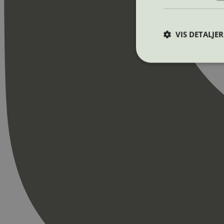
VIS DETALJER
Strengt nødvendige i
Nettstedet kan ikke b
Navn
_hjAbsoluteSession
_hjFirstSeen
pageviewCount