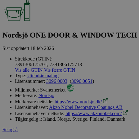
Nordsjö ONE DOOR & WINDOW TECH B
Sist oppdatert
18 feb 2026
Strekkode (GTIN):
7391306175701, 7391306175718
Vis alle GTIN
Vis færre GTIN
Type:
Utendørsmaling
Lisensnummer:
3096 0003
(
3096 0051
)
Miljømerke:
Svanemerket
Merkevare:
Nordsjö
Merkevare nettside:
https://www.nordsjo.dk/
Lisensinnehaver:
Akzo Nobel Decorative Coatings AB
Lisensinnehaver nettside:
https://www.akzonobel.com/
Tilgjengelig i:
Island, Norge, Sverige, Finland, Danmark
Se også