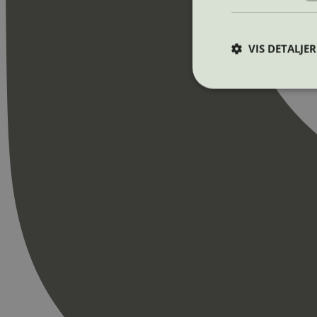
VIS DETALJER
Strengt nødvendige i
Nettstedet kan ikke b
Navn
_hjAbsoluteSession
_hjFirstSeen
pageviewCount