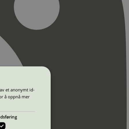
 av et anonymt id-
for å oppnå mer
dsføring