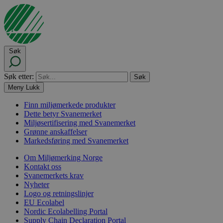
Søk
Søk etter:
Meny
Lukk
Finn miljømerkede produkter
Dette betyr Svanemerket
Miljøsertifisering med Svanemerket
Grønne anskaffelser
Markedsføring med Svanemerket
Om Miljømerking Norge
Kontakt oss
Svanemerkets krav
Nyheter
Logo og retningslinjer
EU Ecolabel
Nordic Ecolabelling Portal
Supply Chain Declaration Portal