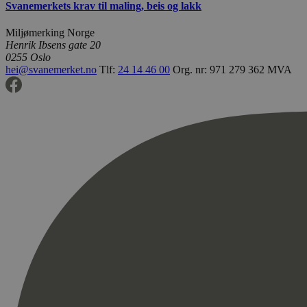
Svanemerkets krav til maling, beis og lakk
Miljømerking Norge
Henrik Ibsens gate 20
0255 Oslo
hei@svanemerket.no
Tlf:
24 14 46 00
Org. nr: 971 279 362 MVA