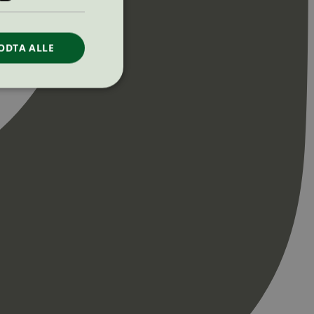
ODTA ALLE
ontoadministrasjon.
re begynnelsen på
er. Den inneholder
re begynnelsen på
er. Den inneholder