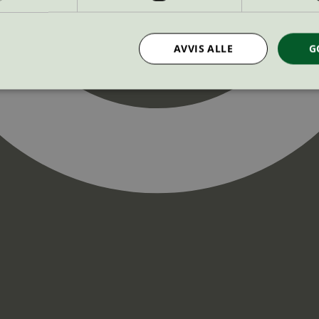
AVVIS ALLE
G
Strengt nødvendig
Statistikk
Markedsføring
nformasjonskapsler tillater kjernefunksjoner på nettstedet, som brukerinnlogging og k
rukes riktig uten strengt nødvendige informasjonskapsler.
Provider
/
Utløpsdato
Beskrivelse
Domene
InProgress
29
Cookien er satt slik at Hotjar kan spo
Hotjar Ltd
minutter
brukerens reise for et totalt antall økt
.svanemerket.no
54
ingen identifiserbar informasjon.
sekunder
29
Cookien er satt slik at Hotjar kan spo
Hotjar Ltd
minutter
brukerens reise for et totalt antall økt
.svanemerket.no
54
ingen identifiserbar informasjon.
sekunder
.svanemerket.no
Sesjon