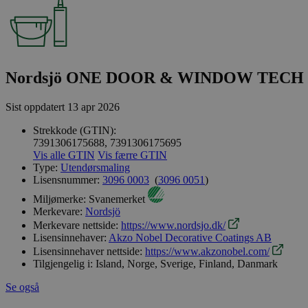
Nordsjö ONE DOOR & WINDOW TECH B
Sist oppdatert
13 apr 2026
Strekkode (GTIN):
7391306175688, 7391306175695
Vis alle GTIN
Vis færre GTIN
Type:
Utendørsmaling
Lisensnummer:
3096 0003
(
3096 0051
)
Miljømerke:
Svanemerket
Merkevare:
Nordsjö
Merkevare nettside:
https://www.nordsjo.dk/
Lisensinnehaver:
Akzo Nobel Decorative Coatings AB
Lisensinnehaver nettside:
https://www.akzonobel.com/
Tilgjengelig i:
Island, Norge, Sverige, Finland, Danmark
Se også