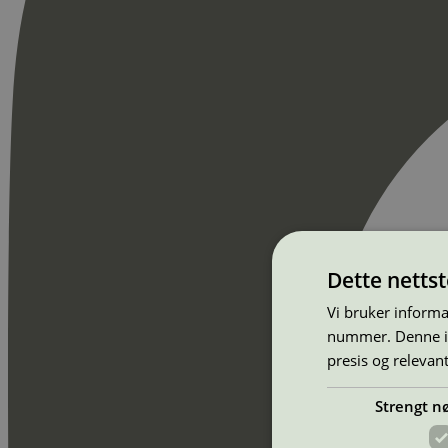
Dette netts
Vi bruker informa
nummer. Denne ide
presis og relevan
Strengt n