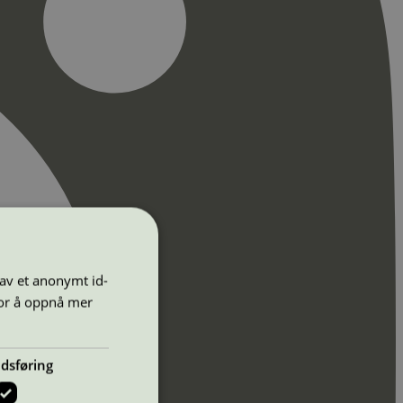
 av et anonymt id-
for å oppnå mer
dsføring