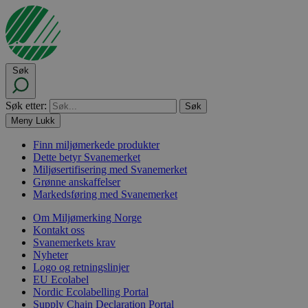
Søk
Søk etter:
Meny
Lukk
Finn miljømerkede produkter
Dette betyr Svanemerket
Miljøsertifisering med Svanemerket
Grønne anskaffelser
Markedsføring med Svanemerket
Om Miljømerking Norge
Kontakt oss
Svanemerkets krav
Nyheter
Logo og retningslinjer
EU Ecolabel
Nordic Ecolabelling Portal
Supply Chain Declaration Portal