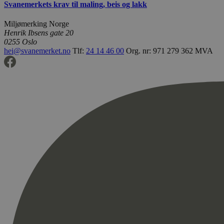
Svanemerkets krav til maling, beis og lakk
Miljømerking Norge
Henrik Ibsens gate 20
0255 Oslo
hei@svanemerket.no
Tlf:
24 14 46 00
Org. nr: 971 279 362 MVA