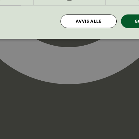
AVVIS ALLE
G
Strengt nødvendig
Statistikk
Markedsføring
nformasjonskapsler tillater kjernefunksjoner på nettstedet, som brukerinnlogging og k
rukes riktig uten strengt nødvendige informasjonskapsler.
Provider
/
Utløpsdato
Beskrivelse
Domene
InProgress
29
Cookien er satt slik at Hotjar kan spo
Hotjar Ltd
minutter
brukerens reise for et totalt antall økt
.svanemerket.no
54
ingen identifiserbar informasjon.
sekunder
29
Cookien er satt slik at Hotjar kan spo
Hotjar Ltd
minutter
brukerens reise for et totalt antall økt
.svanemerket.no
54
ingen identifiserbar informasjon.
sekunder
.svanemerket.no
Sesjon