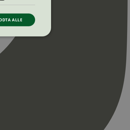
ODTA ALLE
ontoadministrasjon.
re begynnelsen på
er. Den inneholder
re begynnelsen på
er. Den inneholder