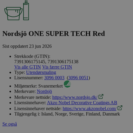
Nordsjö ONE SUPER TECH Red
Sist oppdatert
23 jun 2026
Strekkode (GTIN):
7391306175145, 7391306175138
Vis alle GTIN
Vis færre GTIN
Type:
Utendørsmaling
Lisensnummer:
3096 0003
(
3096 0051
)
Miljømerke:
Svanemerket
Merkevare:
Nordsjö
Merkevare nettside:
https://www.nordsjo.dk/
Lisensinnehaver:
Akzo Nobel Decorative Coatings AB
Lisensinnehaver nettside:
https://www.akzonobel.com/
Tilgjengelig i:
Island, Norge, Sverige, Finland, Danmark
Se også