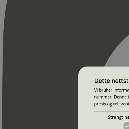
Dette netts
Vi bruker informa
nummer. Denne ide
presis og relevan
Strengt n