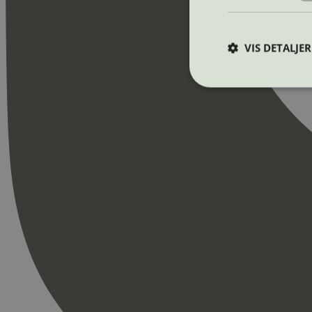
VIS DETALJER
Strengt nødvendige i
Nettstedet kan ikke b
Navn
_hjAbsoluteSession
_hjFirstSeen
pageviewCount