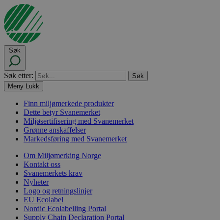
Søk
Søk etter:
Meny
Lukk
Finn miljømerkede produkter
Dette betyr Svanemerket
Miljøsertifisering med Svanemerket
Grønne anskaffelser
Markedsføring med Svanemerket
Om Miljømerking Norge
Kontakt oss
Svanemerkets krav
Nyheter
Logo og retningslinjer
EU Ecolabel
Nordic Ecolabelling Portal
Supply Chain Declaration Portal