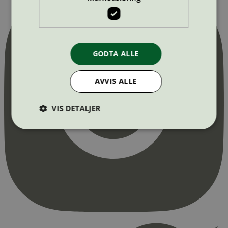
GODTA ALLE
AVVIS ALLE
VIS DETALJER
Strengt nødvendig
Statistikk
Markedsføring
Strengt nødvendige informasjonskapsler tillater
kjernefunksjoner på nettstedet, som
brukerinnlogging og kontoadministrasjon.
Nettstedet kan ikke brukes riktig uten strengt
nødvendige informasjonskapsler.