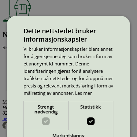
Dette nettstedet bruker
Nu-KleenFloor, 1 l
informasjonskapsler
Sist oppdatert
04 okt 2023
Vi bruker informasjonskapsler blant annet
for å gjenkjenne deg som bruker i form av
Type:
Rengjøringsmiddel (EU Ecolabel)
et anonymt id-nummer. Denne
Lisensnummer:
SE/020/005
Miljømerke:
EU Ecolabel
identifiseringen gjøres for å analysere
Merkevare:
InnuScience
trafikken på nettstedet og for å oppnå mer
Lisensinnehaver:
InnuScience Group
presis og relevant markedsføring i form av
Lisensinnehaver nettside:
http://www.innuscience.com
Tilgjengelig i:
Sverige, Utenfor Norden
målretting av annonser.
Les mer
Miljømerking Norge
Strengt
Statistikk
Henrik Ibsens gate 20
nødvendig
0255 Oslo
hei@svanemerket.no
Tlf:
24 14 46 00
Org. nr: 971 279 362 MVA
Markedsføring