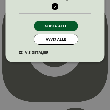
GODTA ALLE
AVVIS ALLE
VIS DETALJER
Strengt nødvendig
Statistikk
Markedsføring
Strengt nødvendige informasjonskapsler tillater
kjernefunksjoner på nettstedet, som
brukerinnlogging og kontoadministrasjon.
Nettstedet kan ikke brukes riktig uten strengt
nødvendige informasjonskapsler.