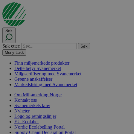
Søk
Søk etter:
Meny
Lukk
Finn miljømerkede produkter
Dette betyr Svanemerket
Miljøsertifisering med Svanemerket
Grønne anskaffelser
Markedsføring med Svanemerket
Om Miljømerking Norge
Kontakt oss
Svanemerkets krav
Nyheter
Logo og retningslinjer
EU Ecolabel
Nordic Ecolabelling Portal
Supply Chain Declaration Portal