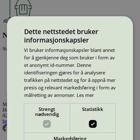
Dette nettstedet bruker
Nu-KleenFloor, 10 l
informasjonskapsler
Sist oppdatert
04 okt 2023
Vi bruker informasjonskapsler blant annet
for å gjenkjenne deg som bruker i form av
Type:
Rengjøringsmiddel (EU Ecolabel)
et anonymt id-nummer. Denne
Lisensnummer:
SE/020/005
Miljømerke:
EU Ecolabel
identifiseringen gjøres for å analysere
Merkevare:
InnuScience
trafikken på nettstedet og for å oppnå mer
Lisensinnehaver:
InnuScience Group
presis og relevant markedsføring i form av
Lisensinnehaver nettside:
http://www.innuscience.com
Tilgjengelig i:
Sverige, Utenfor Norden
målretting av annonser.
Les mer
Miljømerking Norge
Strengt
Statistikk
Henrik Ibsens gate 20
nødvendig
0255 Oslo
hei@svanemerket.no
Tlf:
24 14 46 00
Org. nr: 971 279 362 MVA
Markedsføring