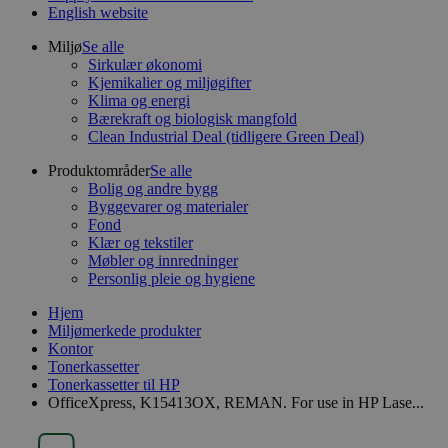
English website
Miljø
Se alle
Sirkulær økonomi
Kjemikalier og miljøgifter
Klima og energi
Bærekraft og biologisk mangfold
Clean Industrial Deal (tidligere Green Deal)
Produktområder
Se alle
Bolig og andre bygg
Byggevarer og materialer
Fond
Klær og tekstiler
Møbler og innredninger
Personlig pleie og hygiene
Hjem
Miljømerkede produkter
Kontor
Tonerkassetter
Tonerkassetter til HP
OfficeXpress, K15413OX, REMAN. For use in HP Lase...