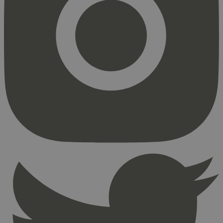
Strengt nødvendig
Statistikk
Markedsføring
Strengt nødvendige informasjonskapsler tillater
kjernefunksjoner på nettstedet, som
brukerinnlogging og kontoadministrasjon.
Nettstedet kan ikke brukes riktig uten strengt
nødvendige informasjonskapsler.
Provider
/
Navn
Utløpsdato
Domene
_hjAbsoluteSessionInProgress
29
Hotjar Ltd
minutter
.svanemerket.no
54
sekunder
_hjFirstSeen
29
Hotjar Ltd
minutter
.svanemerket.no
54
sekunder