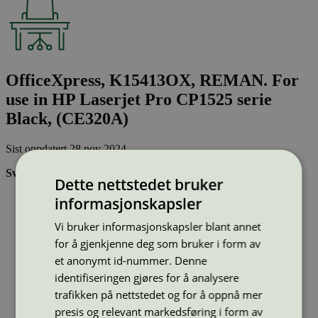
OfficeXpress, K15413OX, REMAN. For
use in HP Laserjet Pro CP1525 serie
Black, (CE320A)
Sist oppdatert
28 nov 2024
Svanemerkede tonerkassetter:
Dette nettstedet bruker
Brukes flere ganger, noe som reduserer forbruket av både
informasjonskapsler
ressurser og energi og som skaper mindre avfall
Har god kvalitet
Vi bruker informasjonskapsler blant annet
Inneholder bare stoffer som er godkjent av Svanemerkets
for å gjenkjenne deg som bruker i form av
strenge kjemikaliekontroll
et anonymt id-nummer. Denne
identifiseringen gjøres for å analysere
Type:
Tonerkassetter til HP
trafikken på nettstedet og for å oppnå mer
Lisensnummer:
3008 0041
presis og relevant markedsføring i form av
Miljømerke:
Svanemerket