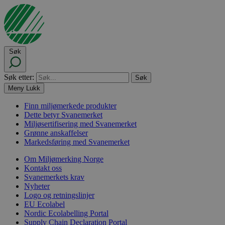
Søk
Søk etter:
Meny
Lukk
Finn miljømerkede produkter
Dette betyr Svanemerket
Miljøsertifisering med Svanemerket
Grønne anskaffelser
Markedsføring med Svanemerket
Om Miljømerking Norge
Kontakt oss
Svanemerkets krav
Nyheter
Logo og retningslinjer
EU Ecolabel
Nordic Ecolabelling Portal
Supply Chain Declaration Portal