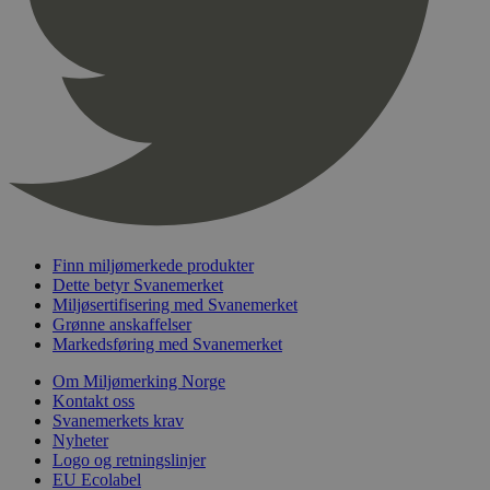
pageviewCount
.svanemerket.no
Sesjon
nelapi-product-archive-filters
svanemerket.no
4 dager 4
timer
nelapi-last-visited-category
svanemerket.no
4 dager 4
timer
wordpress_test_cookie
Sesjon
Automattic
Inc.
svanemerket.no
_hjIncludedInPageviewSample
2 minutter
Hotjar Ltd
Finn miljømerkede produkter
svanemerket.no
Dette betyr Svanemerket
Miljøsertifisering med Svanemerket
Grønne anskaffelser
Markedsføring med Svanemerket
Om Miljømerking Norge
Kontakt oss
Svanemerkets krav
Nyheter
Logo og retningslinjer
Provider
/
EU Ecolabel
Navn
Utløpsdato
Beskrivelse