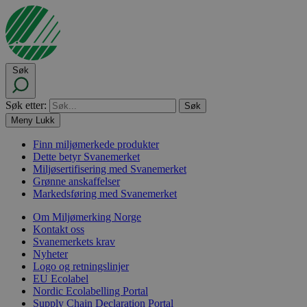
Søk
Søk etter:
Meny
Lukk
Finn miljømerkede produkter
Dette betyr Svanemerket
Miljøsertifisering med Svanemerket
Grønne anskaffelser
Markedsføring med Svanemerket
Om Miljømerking Norge
Kontakt oss
Svanemerkets krav
Nyheter
Logo og retningslinjer
EU Ecolabel
Nordic Ecolabelling Portal
Supply Chain Declaration Portal