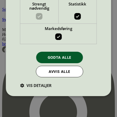
Tilgjengelig i:
Sverige
Strengt
Statistikk
nødvendig
Se også
Svanemerkets krav til produkter for tog-, båt-, og bilpleie
Markedsføring
Miljømerking Norge
Henrik Ibsens gate 20
0255 Oslo
hei@svanemerket.no
Tlf:
24 14 46 00
Org. nr: 971 279 362 MVA
GODTA ALLE
AVVIS ALLE
VIS DETALJER
Strengt nødvendig
Statistikk
Markedsføring