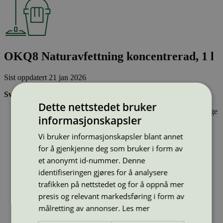
OKQ8 Naturavfettning koncentrerad, 1 l
Sist oppdatert
21 jan 2026
Svanemerkede bil- og båtpleieprodukter:
Dette nettstedet bruker
Inneholder stoffer som har gjennomgått Svanemerkets strenge
informasjonskapsler
kjemikaliekontroll, som tar hensyn til både helse og miljø.
Er effektive og gir ønsket resultat
Vi bruker informasjonskapsler blant annet
Har emballasje som i design og materialer bidrar til en
sirkulær økonomi
for å gjenkjenne deg som bruker i form av
et anonymt id-nummer. Denne
Type:
Avfettingsmiddel
identifiseringen gjøres for å analysere
Lisensnummer:
3013 0086
trafikken på nettstedet og for å oppnå mer
Miljømerke:
Svanemerket
presis og relevant markedsføring i form av
Merkevare:
OKQ8
Merkevare nettside:
https://www.okq8.se/
målretting av annonser.
Les mer
Lisensinnehaver:
Swed Handling AB