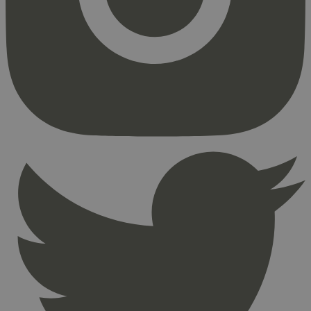
Strengt nødvendige informasjonskapsler tillater
kjernefunksjoner på nettstedet, som
brukerinnlogging og kontoadministrasjon.
Nettstedet kan ikke brukes riktig uten strengt
nødvendige informasjonskapsler.
Provider
/
Navn
Utløpsdato
Domene
_hjAbsoluteSessionInProgress
29
Hotjar Ltd
minutter
.svanemerket.no
54
sekunder
_hjFirstSeen
29
Hotjar Ltd
minutter
.svanemerket.no
54
sekunder
pageviewCount
.svanemerket.no
Sesjon
nelapi-product-archive-filters
svanemerket.no
4 dager 4