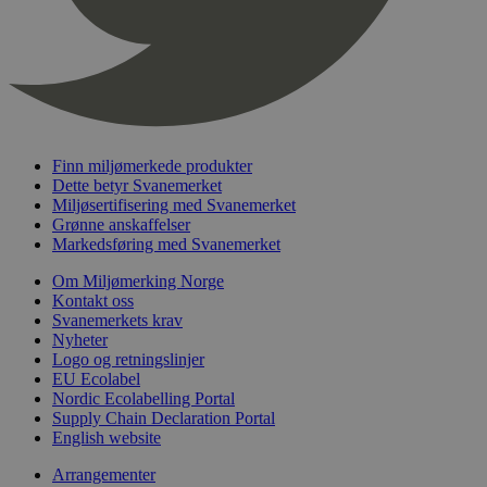
timer
nelapi-last-visited-category
svanemerket.no
4 dager 4
timer
wordpress_test_cookie
Sesjon
Automattic
Inc.
svanemerket.no
Finn miljømerkede produkter
Dette betyr Svanemerket
_hjIncludedInPageviewSample
2 minutter
Hotjar Ltd
Miljøsertifisering med Svanemerket
svanemerket.no
Grønne anskaffelser
Markedsføring med Svanemerket
Om Miljømerking Norge
Kontakt oss
Svanemerkets krav
Nyheter
Logo og retningslinjer
EU Ecolabel
Nordic Ecolabelling Portal
Supply Chain Declaration Portal
Provider
/
Navn
Utløpsdato
Beskrivelse
English website
Domene
_gat_UA-
.svanemerket.no
54
Dette er en 
Arrangementer
Provider
/
Navn
Utløpsdato
Beskrivels
33776333-1
sekunder
informasjons