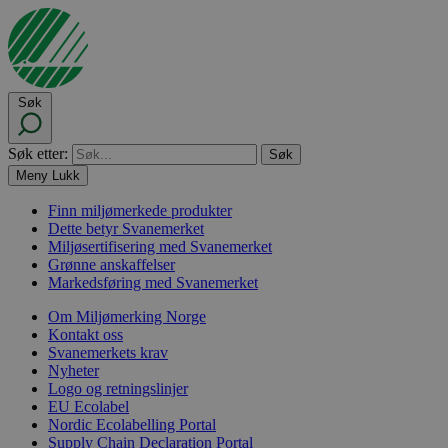
Søk
Søk etter:
Meny
Lukk
Finn miljømerkede produkter
Dette betyr Svanemerket
Miljøsertifisering med Svanemerket
Grønne anskaffelser
Markedsføring med Svanemerket
Om Miljømerking Norge
Kontakt oss
Svanemerkets krav
Nyheter
Logo og retningslinjer
EU Ecolabel
Nordic Ecolabelling Portal
Supply Chain Declaration Portal