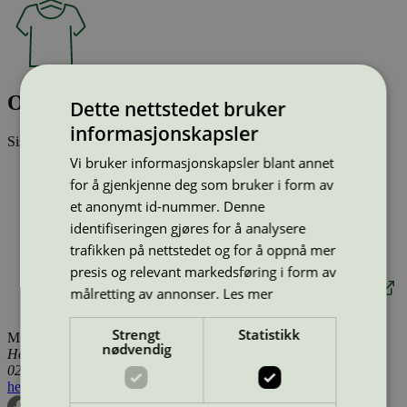
Ombré (12)
Dette nettstedet bruker
informasjonskapsler
Sist oppdatert
17 des 2025
Vi bruker informasjonskapsler blant annet
Type:
Tekstilprodukt (EU Ecolabel)
for å gjenkjenne deg som bruker i form av
Lisensnummer:
SE/016/007
Miljømerke:
EU Ecolabel
et anonymt id-nummer. Denne
Merkevare:
Svensson
identifiseringen gjøres for å analysere
Merkevare nettside:
trafikken på nettstedet og for å oppnå mer
https://www.ludvigsvensson.com/sv/interior-textiles/
presis og relevant markedsføring i form av
Lisensinnehaver:
AB Ludvig Svensson
Lisensinnehaver nettside:
http://www.ludvigsvensson.com
målretting av annonser.
Les mer
Tilgjengelig i:
Island, Norge, Sverige, Finland, Danmark
Strengt
Statistikk
Miljømerking Norge
nødvendig
Henrik Ibsens gate 20
0255 Oslo
hei@svanemerket.no
Tlf:
24 14 46 00
Org. nr: 971 279 362 MVA