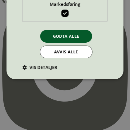
Markedsføring
GODTA ALLE
AVVIS ALLE
VIS DETALJER
Strengt nødvendig
Statistikk
Markedsføring
Strengt nødvendige informasjonskapsler tillater
kjernefunksjoner på nettstedet, som
brukerinnlogging og kontoadministrasjon.
Nettstedet kan ikke brukes riktig uten strengt
nødvendige informasjonskapsler.