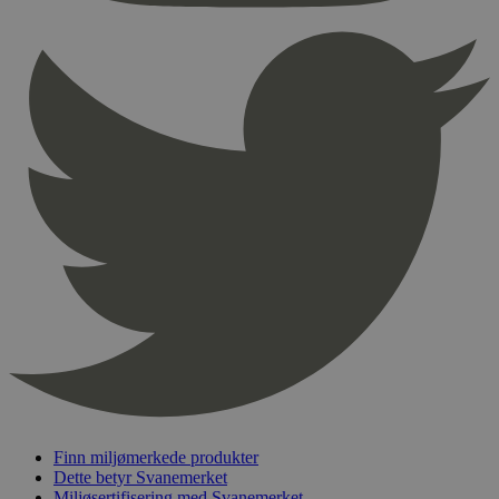
Provider
/
Navn
Utløpsdato
Domene
_hjAbsoluteSessionInProgress
29
Hotjar Ltd
minutter
.svanemerket.no
54
sekunder
_hjFirstSeen
29
Hotjar Ltd
minutter
.svanemerket.no
54
sekunder
pageviewCount
.svanemerket.no
Sesjon
nelapi-product-archive-filters
svanemerket.no
4 dager 4
timer
nelapi-last-visited-category
svanemerket.no
4 dager 4
Finn miljømerkede produkter
timer
Dette betyr Svanemerket
wordpress_test_cookie
Sesjon
Automattic
Miljøsertifisering med Svanemerket