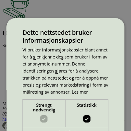
Dette nettstedet bruker
OPTIVA SATIN MATT 7 BAZA A 9,0L
informasjonskapsler
Sist oppdatert
22 des 2025
Vi bruker informasjonskapsler blant annet
Type:
Innendørsmaling (EU ecolabel)
for å gjenkjenne deg som bruker i form av
Lisensnummer:
FI/044/001
et anonymt id-nummer. Denne
Miljømerke:
EU Ecolabel
identifiseringen gjøres for å analysere
Merkevare:
Tikkurila
Merkevare nettside:
https://tikkurila.no/
trafikken på nettstedet og for å oppnå mer
Lisensinnehaver:
Tikkurila Oyj
presis og relevant markedsføring i form av
Lisensinnehaver nettside:
http://www.tikkurila.com
målretting av annonser.
Les mer
Tilgjengelig i:
Utenfor Norden
Miljømerking Norge
Strengt
Statistikk
Henrik Ibsens gate 20
nødvendig
0255 Oslo
hei@svanemerket.no
Tlf:
24 14 46 00
Org. nr: 971 279 362 MVA