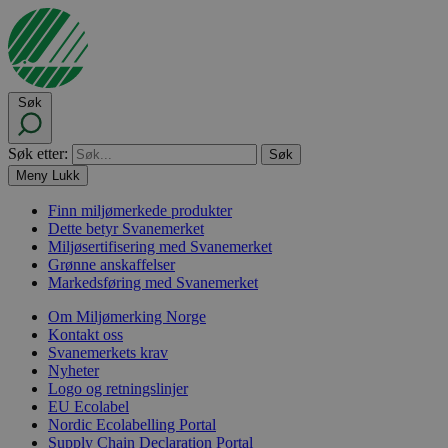
Søk
Søk etter:
Meny
Lukk
Finn miljømerkede produkter
Dette betyr Svanemerket
Miljøsertifisering med Svanemerket
Grønne anskaffelser
Markedsføring med Svanemerket
Om Miljømerking Norge
Kontakt oss
Svanemerkets krav
Nyheter
Logo og retningslinjer
EU Ecolabel
Nordic Ecolabelling Portal
Supply Chain Declaration Portal