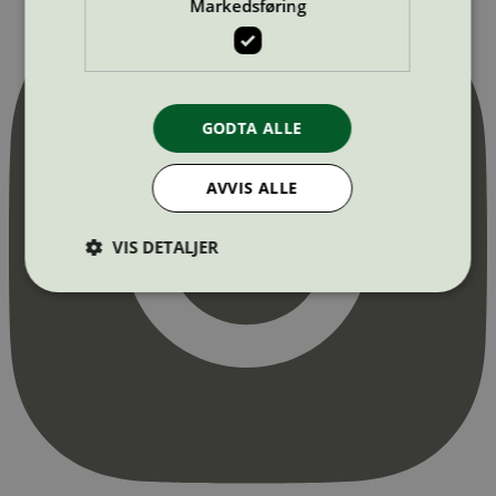
Markedsføring
GODTA ALLE
AVVIS ALLE
VIS DETALJER
Strengt nødvendig
Statistikk
Markedsføring
Strengt nødvendige informasjonskapsler tillater
kjernefunksjoner på nettstedet, som
brukerinnlogging og kontoadministrasjon.
Nettstedet kan ikke brukes riktig uten strengt
nødvendige informasjonskapsler.