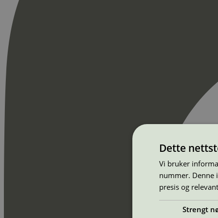
Dette netts
Vi bruker informa
nummer. Denne ide
presis og relevan
Strengt n