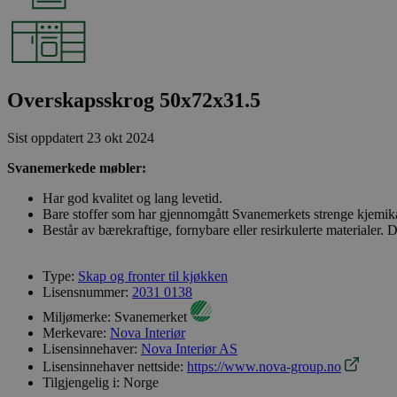
Overskapsskrog 50x72x31.5
Sist oppdatert
23 okt 2024
Svanemerkede møbler:
Har god kvalitet og lang levetid.
Bare stoffer som har gjennomgått Svanemerkets strenge kjemika
Består av bærekraftige, fornybare eller resirkulerte materialer. 
Type:
Skap og fronter til kjøkken
Lisensnummer:
2031 0138
Miljømerke:
Svanemerket
Merkevare:
Nova Interiør
Lisensinnehaver:
Nova Interiør AS
Lisensinnehaver nettside:
https://www.nova-group.no
Tilgjengelig i:
Norge