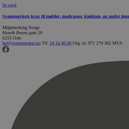
Se også
Svanemerkets krav til møbler, madrasser, kjøkken, og andre inn
Miljømerking Norge
Henrik Ibsens gate 20
0255 Oslo
hei@svanemerket.no
Tlf:
24 14 46 00
Org. nr: 971 279 362 MVA