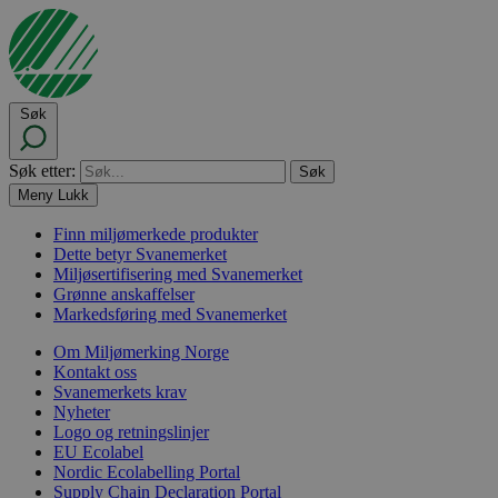
Søk
Søk etter:
Meny
Lukk
Finn miljømerkede produkter
Dette betyr Svanemerket
Miljøsertifisering med Svanemerket
Grønne anskaffelser
Markedsføring med Svanemerket
Om Miljømerking Norge
Kontakt oss
Svanemerkets krav
Nyheter
Logo og retningslinjer
EU Ecolabel
Nordic Ecolabelling Portal
Supply Chain Declaration Portal