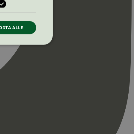
ODTA ALLE
ontoadministrasjon.
re begynnelsen på
er. Den inneholder
re begynnelsen på
er. Den inneholder