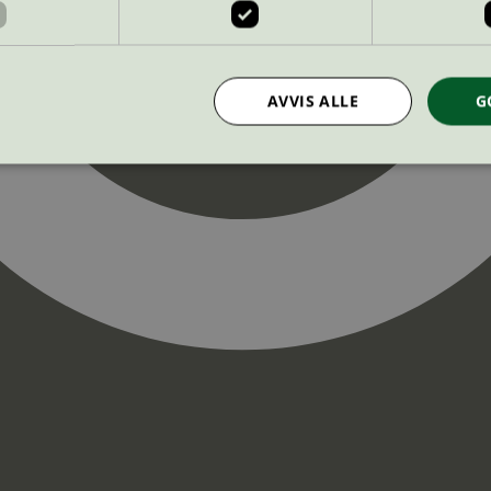
AVVIS ALLE
G
Strengt nødvendig
Statistikk
Markedsføring
nformasjonskapsler tillater kjernefunksjoner på nettstedet, som brukerinnlogging og k
rukes riktig uten strengt nødvendige informasjonskapsler.
Provider
/
Utløpsdato
Beskrivelse
Domene
InProgress
29
Cookien er satt slik at Hotjar kan spo
Hotjar Ltd
minutter
brukerens reise for et totalt antall økt
.svanemerket.no
54
ingen identifiserbar informasjon.
sekunder
29
Cookien er satt slik at Hotjar kan spo
Hotjar Ltd
minutter
brukerens reise for et totalt antall økt
.svanemerket.no
54
ingen identifiserbar informasjon.
sekunder