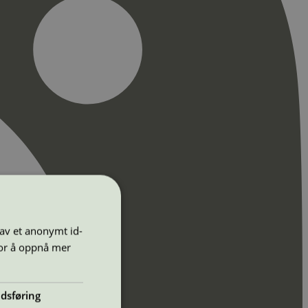
 av et anonymt id-
for å oppnå mer
dsføring