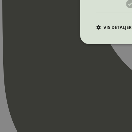
VIS DETALJER
Strengt nødvendige i
Nettstedet kan ikke b
Navn
_hjAbsoluteSession
_hjFirstSeen