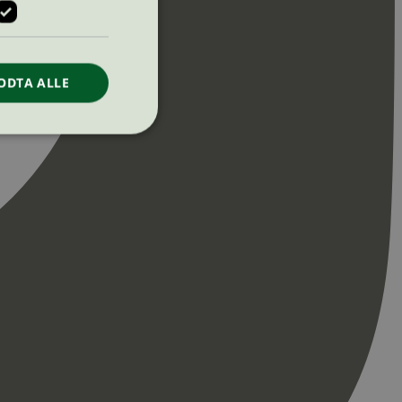
ODTA ALLE
ontoadministrasjon.
re begynnelsen på
er. Den inneholder
re begynnelsen på
er. Den inneholder