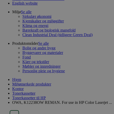
English website
Miljø
Se alle
Sirkulær økonomi
Kjemikalier og miljøgifter
Klima og energi
Bærekraft og biologisk mangfold
Clean Industrial Deal (tidligere Green Deal)
Produktområder
Se alle
Bolig og andre bygg
Byggevarer og materialer
Fond
Klær og tekstiler
Møbler og innredninger
Personlig pleie og hygiene
Hjem
Miljømerkede produkter
Kontor
Tonerkassetter
Tonerkassetter til HP
OWA, K12238OW REMAN. For use in HP Color Laserjet ...