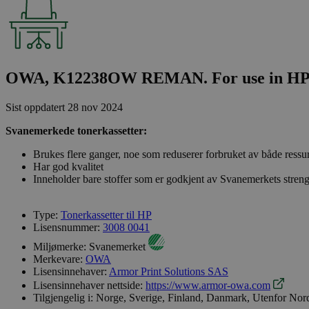
OWA, K12238OW REMAN. For use in HP Co
Sist oppdatert
28 nov 2024
Svanemerkede tonerkassetter:
Brukes flere ganger, noe som reduserer forbruket av både ressu
Har god kvalitet
Inneholder bare stoffer som er godkjent av Svanemerkets streng
Type:
Tonerkassetter til HP
Lisensnummer:
3008 0041
Miljømerke:
Svanemerket
Merkevare:
OWA
Lisensinnehaver:
Armor Print Solutions SAS
Lisensinnehaver nettside:
https://www.armor-owa.com
Tilgjengelig i:
Norge, Sverige, Finland, Danmark, Utenfor Nor