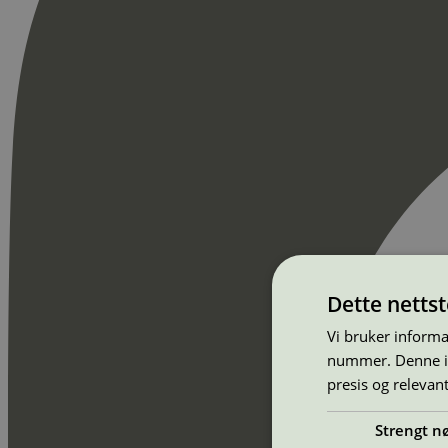
Dette netts
Vi bruker informa
nummer. Denne ide
presis og relevan
Strengt n