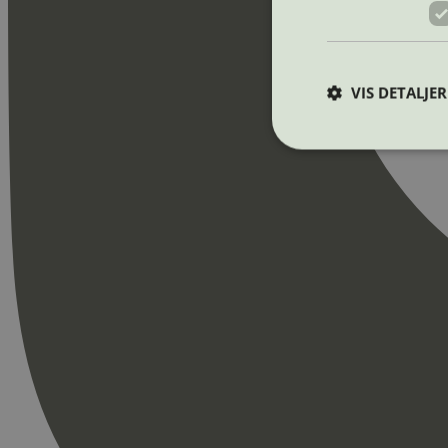
VIS DETALJER
Strengt nødvendige i
Nettstedet kan ikke b
Navn
_hjAbsoluteSession
_hjFirstSeen