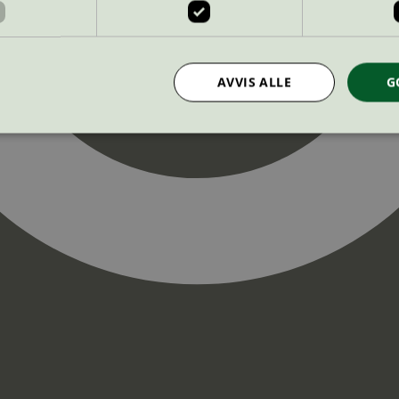
AVVIS ALLE
G
Strengt nødvendig
Statistikk
Markedsføring
nformasjonskapsler tillater kjernefunksjoner på nettstedet, som brukerinnlogging og k
rukes riktig uten strengt nødvendige informasjonskapsler.
Provider
/
Utløpsdato
Beskrivelse
Domene
InProgress
29
Cookien er satt slik at Hotjar kan spo
Hotjar Ltd
minutter
brukerens reise for et totalt antall økt
.svanemerket.no
54
ingen identifiserbar informasjon.
sekunder
29
Cookien er satt slik at Hotjar kan spo
Hotjar Ltd
minutter
brukerens reise for et totalt antall økt
.svanemerket.no
54
ingen identifiserbar informasjon.
sekunder