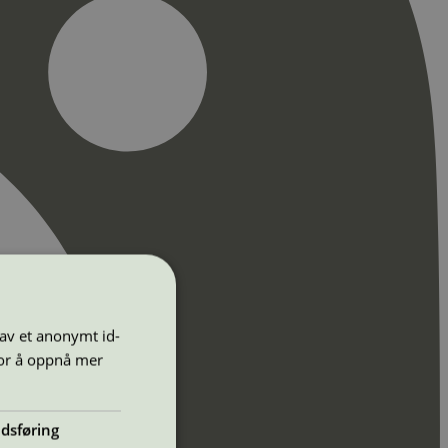
 av et anonymt id-
for å oppnå mer
dsføring