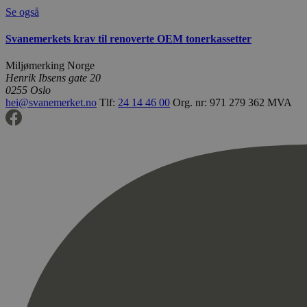
Se også
Svanemerkets krav til renoverte OEM tonerkassetter
Miljømerking Norge
Henrik Ibsens gate 20
0255 Oslo
hei@svanemerket.no
Tlf:
24 14 46 00
Org. nr: 971 279 362 MVA