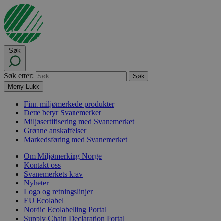
Søk
Søk etter:
Meny
Lukk
Finn miljømerkede produkter
Dette betyr Svanemerket
Miljøsertifisering med Svanemerket
Grønne anskaffelser
Markedsføring med Svanemerket
Om Miljømerking Norge
Kontakt oss
Svanemerkets krav
Nyheter
Logo og retningslinjer
EU Ecolabel
Nordic Ecolabelling Portal
Supply Chain Declaration Portal