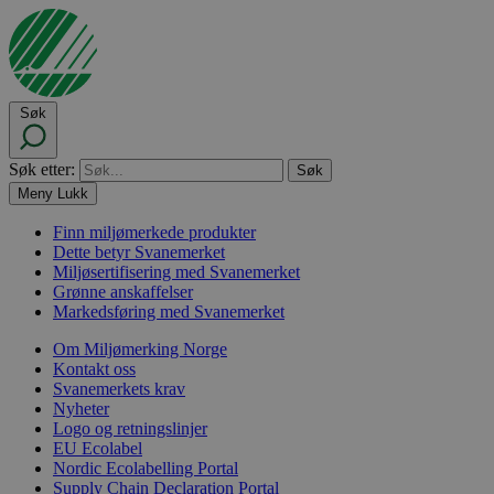
Søk
Søk etter:
Meny
Lukk
Finn miljømerkede produkter
Dette betyr Svanemerket
Miljøsertifisering med Svanemerket
Grønne anskaffelser
Markedsføring med Svanemerket
Om Miljømerking Norge
Kontakt oss
Svanemerkets krav
Nyheter
Logo og retningslinjer
EU Ecolabel
Nordic Ecolabelling Portal
Supply Chain Declaration Portal