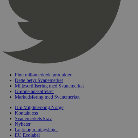
pageviewCount
.svanemerket.no
Sesjon
nelapi-product-archive-filters
svanemerket.no
4 dager 4
timer
nelapi-last-visited-category
svanemerket.no
4 dager 4
timer
wordpress_test_cookie
Sesjon
Automattic
Inc.
svanemerket.no
_hjIncludedInPageviewSample
2 minutter
Hotjar Ltd
Finn miljømerkede produkter
svanemerket.no
Dette betyr Svanemerket
Miljøsertifisering med Svanemerket
Grønne anskaffelser
Markedsføring med Svanemerket
Om Miljømerking Norge
Kontakt oss
Svanemerkets krav
Nyheter
Logo og retningslinjer
Provider
/
EU Ecolabel
Navn
Utløpsdato
Beskrivelse