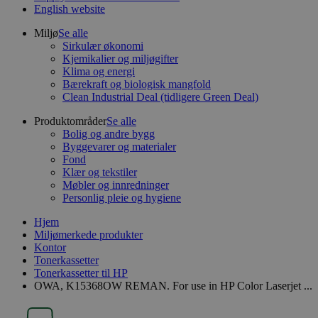
English website
Miljø
Se alle
Sirkulær økonomi
Kjemikalier og miljøgifter
Klima og energi
Bærekraft og biologisk mangfold
Clean Industrial Deal (tidligere Green Deal)
Produktområder
Se alle
Bolig og andre bygg
Byggevarer og materialer
Fond
Klær og tekstiler
Møbler og innredninger
Personlig pleie og hygiene
Hjem
Miljømerkede produkter
Kontor
Tonerkassetter
Tonerkassetter til HP
OWA, K15368OW REMAN. For use in HP Color Laserjet ...