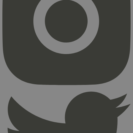
Strengt nødvendig
Statistikk
Markedsføring
Strengt nødvendige informasjonskapsler tillater
kjernefunksjoner på nettstedet, som
brukerinnlogging og kontoadministrasjon.
Nettstedet kan ikke brukes riktig uten strengt
nødvendige informasjonskapsler.
Provider
/
Navn
Utløpsdato
Domene
_hjAbsoluteSessionInProgress
29
Hotjar Ltd
minutter
.svanemerket.no
54
sekunder
_hjFirstSeen
29
Hotjar Ltd
minutter
.svanemerket.no
54
sekunder