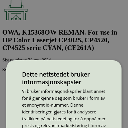
OWA, K15368OW REMAN. For use in
HP Color Laserjet CP4025, CP4520,
CP4525 serie CYAN, (CE261A)
Sist oppdatert
28 nov 2024
Svanemerkede tonerkassetter:
Dette nettstedet bruker
Brukes flere ganger, noe som reduserer forbruket av både
informasjonskapsler
ressurser og energi og som skaper mindre avfall
Har god kvalitet
Vi bruker informasjonskapsler blant annet
Inneholder bare stoffer som er godkjent av Svanemerkets
for å gjenkjenne deg som bruker i form av
strenge kjemikaliekontroll
et anonymt id-nummer. Denne
identifiseringen gjøres for å analysere
Type:
Tonerkassetter til HP
trafikken på nettstedet og for å oppnå mer
Lisensnummer:
3008 0041
presis og relevant markedsføring i form av
Miljømerke:
Svanemerket