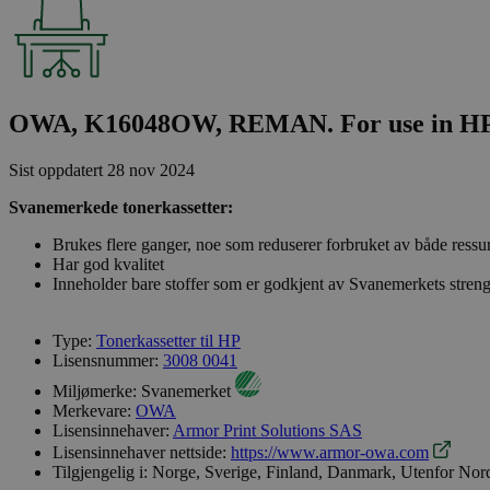
OWA, K16048OW, REMAN. For use in HP
Sist oppdatert
28 nov 2024
Svanemerkede tonerkassetter:
Brukes flere ganger, noe som reduserer forbruket av både ressu
Har god kvalitet
Inneholder bare stoffer som er godkjent av Svanemerkets streng
Type:
Tonerkassetter til HP
Lisensnummer:
3008 0041
Miljømerke:
Svanemerket
Merkevare:
OWA
Lisensinnehaver:
Armor Print Solutions SAS
Lisensinnehaver nettside:
https://www.armor-owa.com
Tilgjengelig i:
Norge, Sverige, Finland, Danmark, Utenfor Nor