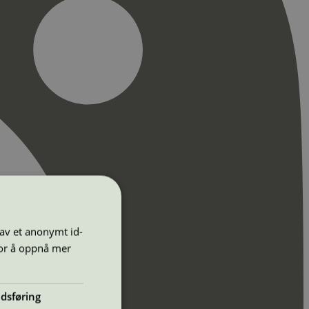
 av et anonymt id-
for å oppnå mer
dsføring