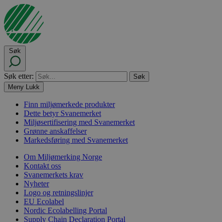
Søk
Søk etter:
Meny
Lukk
Finn miljømerkede produkter
Dette betyr Svanemerket
Miljøsertifisering med Svanemerket
Grønne anskaffelser
Markedsføring med Svanemerket
Om Miljømerking Norge
Kontakt oss
Svanemerkets krav
Nyheter
Logo og retningslinjer
EU Ecolabel
Nordic Ecolabelling Portal
Supply Chain Declaration Portal