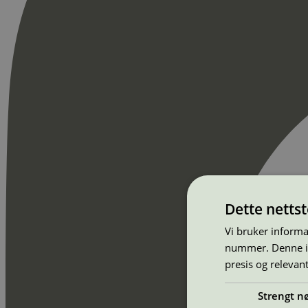
Dette netts
Vi bruker informa
nummer. Denne ide
presis og relevan
Strengt n