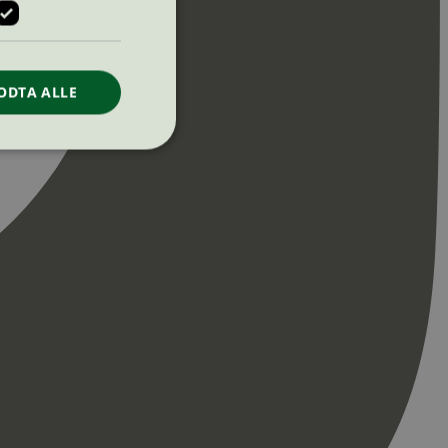
ODTA ALLE
ontoadministrasjon.
re begynnelsen på
er. Den inneholder
re begynnelsen på
er. Den inneholder