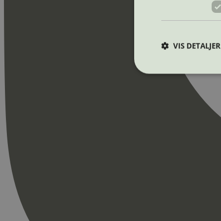
VIS DETALJER
Strengt nødvendige i
Nettstedet kan ikke b
Navn
_hjAbsoluteSession
_hjFirstSeen