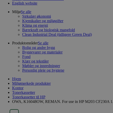
English website
Miljø
Se alle
Sirkulær økonomi
Kjemikalier og miljøgifter
Klima og energi
Bærekraft og biologisk mangfold
Clean Industrial Deal (tidligere Green Deal)
Produktområder
Se alle
Bolig og andre bygg
Byggevarer og materialer
Fond
Klær og tekstiler
Møbler og innredninger
Personlig pleie og hygiene
Hjem
Miljømerkede produkter
Kontor
Tonerkassetter
Tonerkassetter til HP
OWA, K16048OW, REMAN. For use in HP M203 CF230A 1..