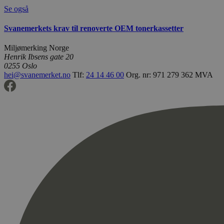
Se også
Svanemerkets krav til renoverte OEM tonerkassetter
Miljømerking Norge
Henrik Ibsens gate 20
0255 Oslo
hei@svanemerket.no
Tlf:
24 14 46 00
Org. nr: 971 279 362 MVA