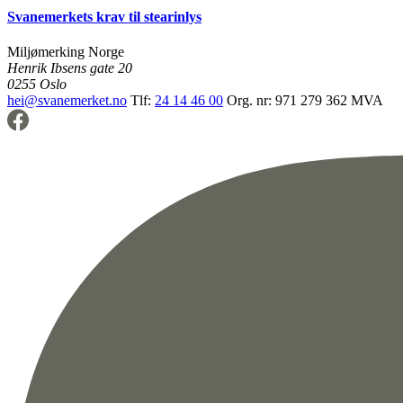
Svanemerkets krav til stearinlys
Miljømerking Norge
Henrik Ibsens gate 20
0255 Oslo
hei@svanemerket.no
Tlf:
24 14 46 00
Org. nr: 971 279 362 MVA