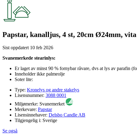
Papstar, kanalljus, 4 st, 20cm Ø24mm, vita
Sist oppdatert
10 feb 2026
Svanemerkede stearinlys:
Er laget av minst 90 % fornybar råvare, dvs at lys av parafin (f
Inneholder ikke palmeolje
Soter lite:
Type:
Kronelys og andre stakelys
Lisensnummer:
3088 0001
Miljømerke:
Svanemerket
Merkevare:
Papstar
Lisensinnehaver:
Delsbo Candle AB
Tilgjengelig i:
Sverige
Se også