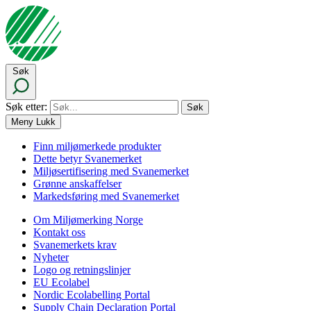
Søk
Søk etter:
Meny
Lukk
Finn miljømerkede produkter
Dette betyr Svanemerket
Miljøsertifisering med Svanemerket
Grønne anskaffelser
Markedsføring med Svanemerket
Om Miljømerking Norge
Kontakt oss
Svanemerkets krav
Nyheter
Logo og retningslinjer
EU Ecolabel
Nordic Ecolabelling Portal
Supply Chain Declaration Portal