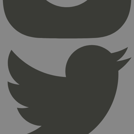
kjernefunksjoner på nettstedet, som
brukerinnlogging og kontoadministrasjon.
Nettstedet kan ikke brukes riktig uten strengt
nødvendige informasjonskapsler.
Provider
/
Navn
Utløpsdato
Domene
_hjAbsoluteSessionInProgress
29
Hotjar Ltd
minutter
.svanemerket.no
54
sekunder
_hjFirstSeen
29
Hotjar Ltd
minutter
.svanemerket.no
54
sekunder
pageviewCount
.svanemerket.no
Sesjon
nelapi-product-archive-filters
svanemerket.no
4 dager 4
timer