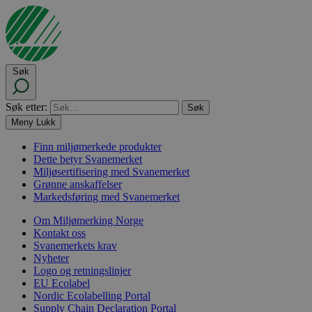
Søk
Søk etter:
Meny
Lukk
Finn miljømerkede produkter
Dette betyr Svanemerket
Miljøsertifisering med Svanemerket
Grønne anskaffelser
Markedsføring med Svanemerket
Om Miljømerking Norge
Kontakt oss
Svanemerkets krav
Nyheter
Logo og retningslinjer
EU Ecolabel
Nordic Ecolabelling Portal
Supply Chain Declaration Portal