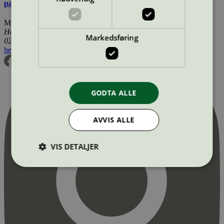
parkutstyr
Miljømerking Norge
Henrik Ibsens gate 20
Markedsføring
0255 Oslo
hei@svanemerket.no
Tlf:
24 14 46 00
Org. nr: 971 279 362 MVA
GODTA ALLE
AVVIS ALLE
VIS DETALJER
Strengt nødvendig
Statistikk
Markedsføring
Strengt nødvendige informasjonskapsler tillater