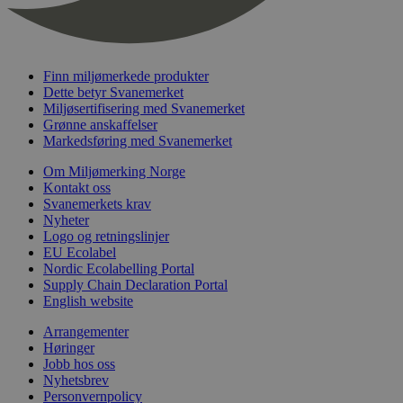
nelapi-last-visited-category
svanemerket.no
4 dager 4
timer
wordpress_test_cookie
Sesjon
Automattic
Inc.
svanemerket.no
Finn miljømerkede produkter
Dette betyr Svanemerket
Miljøsertifisering med Svanemerket
Grønne anskaffelser
_hjIncludedInPageviewSample
2 minutter
Hotjar Ltd
Markedsføring med Svanemerket
svanemerket.no
Om Miljømerking Norge
Kontakt oss
Svanemerkets krav
Nyheter
Logo og retningslinjer
EU Ecolabel
Nordic Ecolabelling Portal
Supply Chain Declaration Portal
English website
Provider
/
Navn
Utløpsdato
Beskrivelse
Arrangementer
Domene
Høringer
_gat_UA-
.svanemerket.no
54
Dette er en 
Provider
/
Jobb hos oss
Navn
Utløpsdato
Beskrivels
33776333-1
sekunder
informasjons
Domene
Nyhetsbrev
Google Analyt
Personvernpolicy
mønsterelem
_fbp
3 måneder
Brukt av F