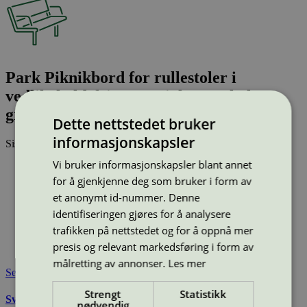
Park Piknikbord for rullestoler i
vedlikeholdsfrie materialer, park, lys
grønn, 81-200-056
Dette nettstedet bruker
informasjonskapsler
Sist oppdatert
25 jun 2026
Vi bruker informasjonskapsler blant annet
Type:
Benkebord
Lisensnummer:
2073 0010
for å gjenkjenne deg som bruker i form av
et anonymt id-nummer. Denne
Miljømerke:
Svanemerket
Merkevare:
Søve
identifiseringen gjøres for å analysere
Lisensinnehaver:
Søve AS
trafikken på nettstedet og for å oppnå mer
Lisensinnehaver nettside:
https://sove.no/
presis og relevant markedsføring i form av
Tilgjengelig i:
Norge, Sverige, Danmark
målretting av annonser.
Les mer
Se også
Strengt
Statistikk
Svanemerkets krav til utemøbler, apparater til lekeplass, og
nødvendig