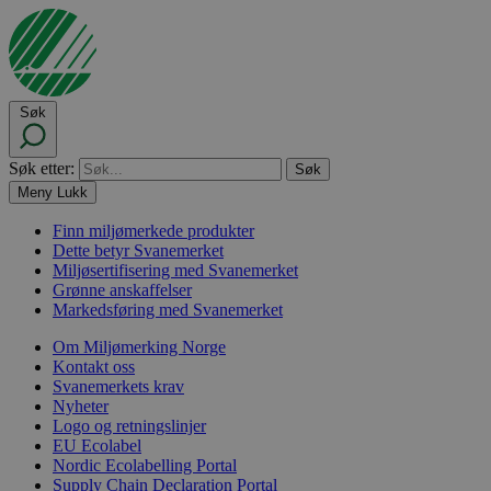
Søk
Søk etter:
Meny
Lukk
Finn miljømerkede produkter
Dette betyr Svanemerket
Miljøsertifisering med Svanemerket
Grønne anskaffelser
Markedsføring med Svanemerket
Om Miljømerking Norge
Kontakt oss
Svanemerkets krav
Nyheter
Logo og retningslinjer
EU Ecolabel
Nordic Ecolabelling Portal
Supply Chain Declaration Portal