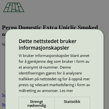
Pergo Domestic Extra Uniclic Smoked
oak, plank (L0701-2135)
Dette nettstedet bruker
Sist oppdatert
24 feb 2026
informasjonskapsler
Type:
Laminatgulv
Vi bruker informasjonskapsler blant annet
Lisensnummer:
3029 0001
for å gjenkjenne deg som bruker i form av
Miljømerke:
Svanemerket
et anonymt id-nummer. Denne
Merkevare:
Pergo
identifiseringen gjøres for å analysere
Merkevare nettside:
https://www.pergo.no/nb-no/
Lisensinnehaver:
Unilin BV, division Flooring
trafikken på nettstedet og for å oppnå mer
Lisensinnehaver nettside:
http://www.unilin.com
presis og relevant markedsføring i form av
Tilgjengelig i:
Utenfor Norden
målretting av annonser.
Les mer
Se også
Strengt
Statistikk
Svanemerkets krav til gulv og gulvunderlag
nødvendig