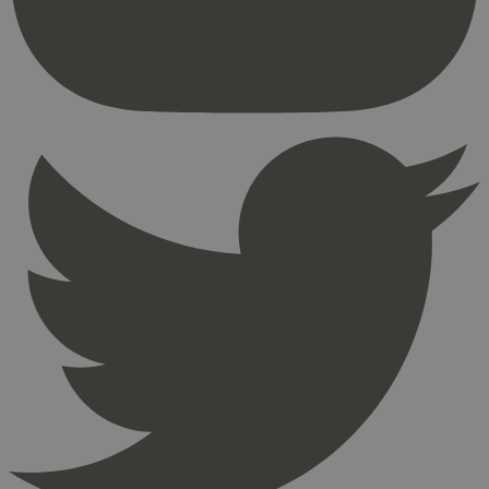
brukerinnlogging og kontoadministrasjon.
Nettstedet kan ikke brukes riktig uten strengt
nødvendige informasjonskapsler.
Provider
/
Navn
Utløpsdato
Domene
_hjAbsoluteSessionInProgress
29
Hotjar Ltd
minutter
.svanemerket.no
54
sekunder
_hjFirstSeen
29
Hotjar Ltd
minutter
.svanemerket.no
54
sekunder
pageviewCount
.svanemerket.no
Sesjon
nelapi-product-archive-filters
svanemerket.no
4 dager 4
timer
nelapi-last-visited-category
svanemerket.no
4 dager 4