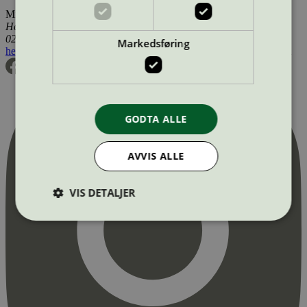
Miljømerking Norge
Henrik Ibsens gate 20
0255 Oslo
Markedsføring
hei@svanemerket.no
Tlf:
24 14 46 00
Org. nr: 971 279 362 MVA
GODTA ALLE
AVVIS ALLE
VIS DETALJER
Strengt nødvendig
Statistikk
Markedsføring
Strengt nødvendige informasjonskapsler tillater
kjernefunksjoner på nettstedet, som