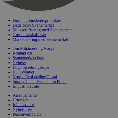
nelapi-last-visited-category
svanemerket.no
4 dager 4
timer
wordpress_test_cookie
Sesjon
Automattic
Inc.
Finn miljømerkede produkter
svanemerket.no
Dette betyr Svanemerket
Miljøsertifisering med Svanemerket
Grønne anskaffelser
_hjIncludedInPageviewSample
2 minutter
Hotjar Ltd
Markedsføring med Svanemerket
svanemerket.no
Om Miljømerking Norge
Kontakt oss
Svanemerkets krav
Nyheter
Logo og retningslinjer
EU Ecolabel
Nordic Ecolabelling Portal
Supply Chain Declaration Portal
English website
Provider
/
Navn
Utløpsdato
Beskrivelse
Arrangementer
Domene
Høringer
_gat_UA-
.svanemerket.no
54
Dette er en 
Jobb hos oss
Provider
/
Navn
Utløpsdato
Beskrivels
33776333-1
sekunder
informasjons
Nyhetsbrev
Domene
Google Analyt
Personvernpolicy
mønsterelem
_fbp
3 måneder
Brukt av F
Meta Platform