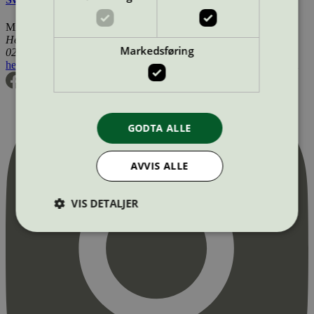
Miljømerking Norge
Henrik Ibsens gate 20
Markedsføring
0255 Oslo
hei@svanemerket.no
Tlf:
24 14 46 00
Org. nr: 971 279 362 MVA
GODTA ALLE
AVVIS ALLE
VIS DETALJER
Strengt nødvendig
Statistikk
Markedsføring
Strengt nødvendige informasjonskapsler tillater