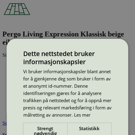
Pergo Living Expression Klassisk beige
eik, plank (L0323-03359)
Dette nettstedet bruker
Sist oppdatert
24 feb 2026
informasjonskapsler
Type:
Laminatgulv
Lisensnummer:
3029 0001
Vi bruker informasjonskapsler blant annet
for å gjenkjenne deg som bruker i form av
Miljømerke:
Svanemerket
Merkevare:
Pergo
et anonymt id-nummer. Denne
Merkevare nettside:
https://www.pergo.no/nb-no/
identifiseringen gjøres for å analysere
Lisensinnehaver:
Unilin BV, division Flooring
trafikken på nettstedet og for å oppnå mer
Lisensinnehaver nettside:
http://www.unilin.com
presis og relevant markedsføring i form av
Tilgjengelig i:
Norge, Sverige, Finland, Danmark, Utenfor
Norden
målretting av annonser.
Les mer
Se også
Strengt
Statistikk
nødvendig
Svanemerkets krav til gulv og gulvunderlag