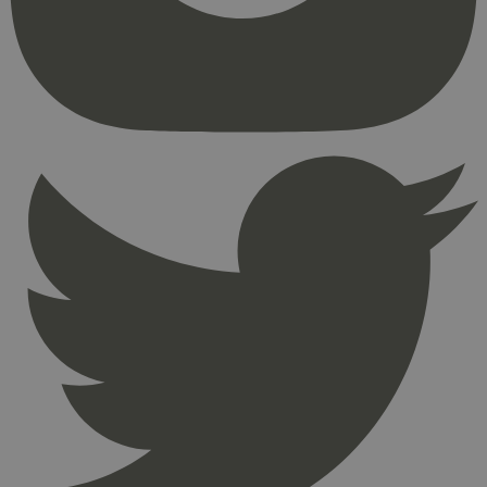
kjernefunksjoner på nettstedet, som
brukerinnlogging og kontoadministrasjon.
Nettstedet kan ikke brukes riktig uten strengt
nødvendige informasjonskapsler.
Provider
/
Navn
Utløpsdato
Domene
_hjAbsoluteSessionInProgress
29
Hotjar Ltd
minutter
.svanemerket.no
54
sekunder
_hjFirstSeen
29
Hotjar Ltd
minutter
.svanemerket.no
54
sekunder
pageviewCount
.svanemerket.no
Sesjon
nelapi-product-archive-filters
svanemerket.no
4 dager 4
timer