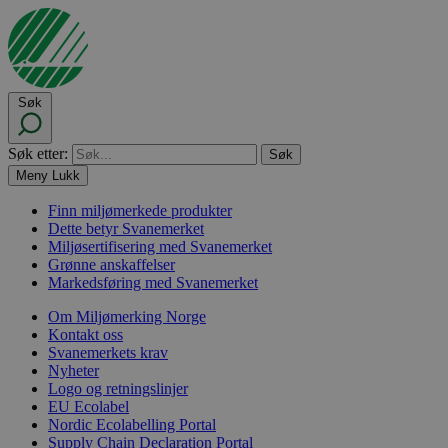
Søk
Søk etter:
Meny
Lukk
Finn miljømerkede produkter
Dette betyr Svanemerket
Miljøsertifisering med Svanemerket
Grønne anskaffelser
Markedsføring med Svanemerket
Om Miljømerking Norge
Kontakt oss
Svanemerkets krav
Nyheter
Logo og retningslinjer
EU Ecolabel
Nordic Ecolabelling Portal
Supply Chain Declaration Portal