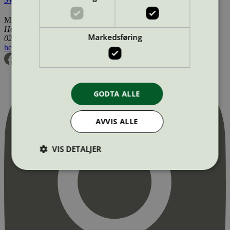
Miljømerking Norge
Henrik Ibsens gate 20
Markedsføring
0255 Oslo
hei@svanemerket.no
Tlf:
24 14 46 00
Org. nr: 971 279 362 MVA
GODTA ALLE
AVVIS ALLE
VIS DETALJER
Strengt nødvendig
Statistikk
Markedsføring
Strengt nødvendige informasjonskapsler tillater