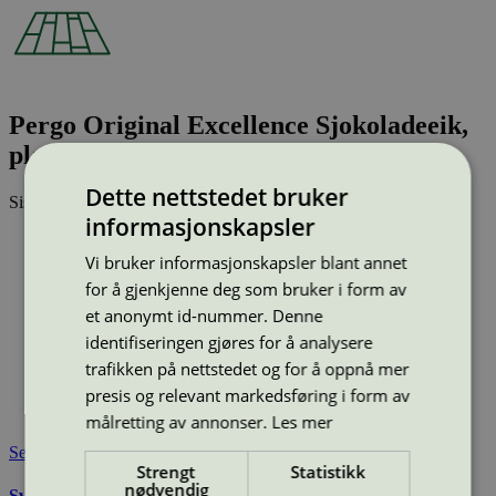
Pergo Original Excellence Sjokoladeeik,
plank (L0223-01754)
Dette nettstedet bruker
Sist oppdatert
24 feb 2026
informasjonskapsler
Type:
Laminatgulv
Lisensnummer:
3029 0001
Vi bruker informasjonskapsler blant annet
for å gjenkjenne deg som bruker i form av
Miljømerke:
Svanemerket
Merkevare:
Pergo
et anonymt id-nummer. Denne
Merkevare nettside:
https://www.pergo.no/nb-no/
identifiseringen gjøres for å analysere
Lisensinnehaver:
Unilin BV, division Flooring
trafikken på nettstedet og for å oppnå mer
Lisensinnehaver nettside:
http://www.unilin.com
presis og relevant markedsføring i form av
Tilgjengelig i:
Norge, Sverige, Finland, Danmark, Utenfor
Norden
målretting av annonser.
Les mer
Se også
Strengt
Statistikk
nødvendig
Svanemerkets krav til gulv og gulvunderlag