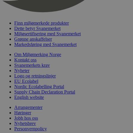
nelapi-last-visited-category
svanemerket.no
4 dager 4
timer
wordpress_test_cookie
Sesjon
Automattic
Inc.
Finn miljømerkede produkter
svanemerket.no
Dette betyr Svanemerket
Miljøsertifisering med Svanemerket
Grønne anskaffelser
_hjIncludedInPageviewSample
2 minutter
Hotjar Ltd
Markedsføring med Svanemerket
svanemerket.no
Om Miljømerking Norge
Kontakt oss
Svanemerkets krav
Nyheter
Logo og retningslinjer
EU Ecolabel
Nordic Ecolabelling Portal
Supply Chain Declaration Portal
English website
Provider
/
Navn
Utløpsdato
Beskrivelse
Arrangementer
Domene
Høringer
_gat_UA-
.svanemerket.no
54
Dette er en 
Jobb hos oss
Provider
/
Navn
Utløpsdato
Beskrivels
33776333-1
sekunder
informasjons
Nyhetsbrev
Domene
Google Analyt
Personvernpolicy
mønsterelem
_fbp
3 måneder
Brukt av F
Meta Platform