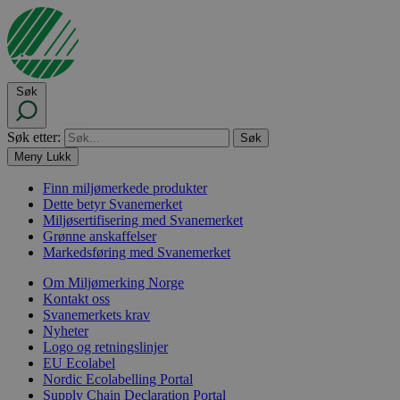
Søk
Søk etter:
Meny
Lukk
Finn miljømerkede produkter
Dette betyr Svanemerket
Miljøsertifisering med Svanemerket
Grønne anskaffelser
Markedsføring med Svanemerket
Om Miljømerking Norge
Kontakt oss
Svanemerkets krav
Nyheter
Logo og retningslinjer
EU Ecolabel
Nordic Ecolabelling Portal
Supply Chain Declaration Portal