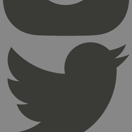
kjernefunksjoner på nettstedet, som
brukerinnlogging og kontoadministrasjon.
Nettstedet kan ikke brukes riktig uten strengt
nødvendige informasjonskapsler.
Provider
/
Navn
Utløpsdato
Domene
_hjAbsoluteSessionInProgress
29
Hotjar Ltd
minutter
.svanemerket.no
54
sekunder
_hjFirstSeen
29
Hotjar Ltd
minutter
.svanemerket.no
54
sekunder
pageviewCount
.svanemerket.no
Sesjon
nelapi-product-archive-filters
svanemerket.no
4 dager 4
timer