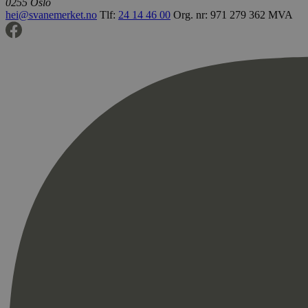
0255 Oslo
hei@svanemerket.no
Tlf:
24 14 46 00
Org. nr: 971 279 362 MVA