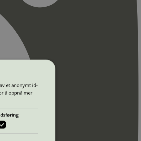
 av et anonymt id-
for å oppnå mer
dsføring