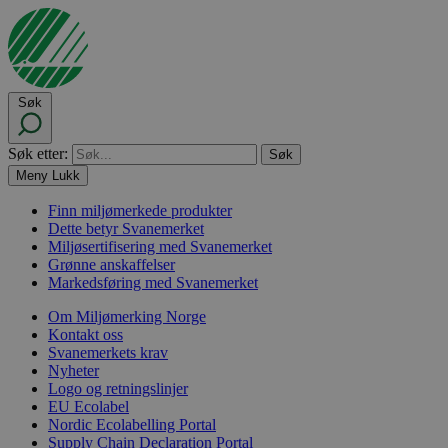
Søk
Søk etter:
Meny
Lukk
Finn miljømerkede produkter
Dette betyr Svanemerket
Miljøsertifisering med Svanemerket
Grønne anskaffelser
Markedsføring med Svanemerket
Om Miljømerking Norge
Kontakt oss
Svanemerkets krav
Nyheter
Logo og retningslinjer
EU Ecolabel
Nordic Ecolabelling Portal
Supply Chain Declaration Portal