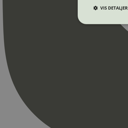
VIS DETALJER
Strengt nødvendige i
Nettstedet kan ikke b
Navn
_hjAbsoluteSession
_hjFirstSeen
pageviewCount
nelapi-product-archi