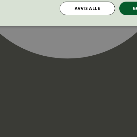
AVVIS ALLE
G
Strengt nødvendig
Statistikk
Markedsføring
nformasjonskapsler tillater kjernefunksjoner på nettstedet, som brukerinnlogging og k
rukes riktig uten strengt nødvendige informasjonskapsler.
Provider
/
Utløpsdato
Beskrivelse
Domene
InProgress
29
Cookien er satt slik at Hotjar kan spo
Hotjar Ltd
minutter
brukerens reise for et totalt antall økt
.svanemerket.no
54
ingen identifiserbar informasjon.
sekunder
29
Cookien er satt slik at Hotjar kan spo
Hotjar Ltd
minutter
brukerens reise for et totalt antall økt
.svanemerket.no
54
ingen identifiserbar informasjon.
sekunder
.svanemerket.no
Sesjon
ve-filters
svanemerket.no
4 dager 4
timer