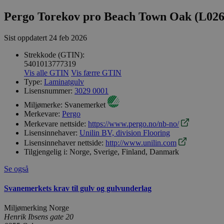
Pergo Torekov pro Beach Town Oak (L026
Sist oppdatert
24 feb 2026
Strekkode (GTIN):
5401013777319
Vis alle GTIN
Vis færre GTIN
Type:
Laminatgulv
Lisensnummer:
3029 0001
Miljømerke:
Svanemerket
Merkevare:
Pergo
Merkevare nettside:
https://www.pergo.no/nb-no/
Lisensinnehaver:
Unilin BV, division Flooring
Lisensinnehaver nettside:
http://www.unilin.com
Tilgjengelig i:
Norge, Sverige, Finland, Danmark
Se også
Svanemerkets krav til gulv og gulvunderlag
Miljømerking Norge
Henrik Ibsens gate 20