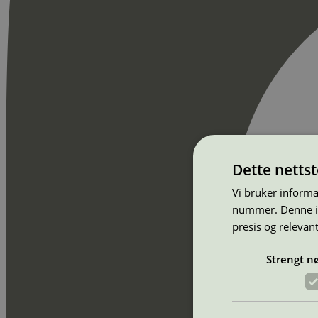
Dette netts
Vi bruker informa
nummer. Denne ide
presis og relevan
Strengt n