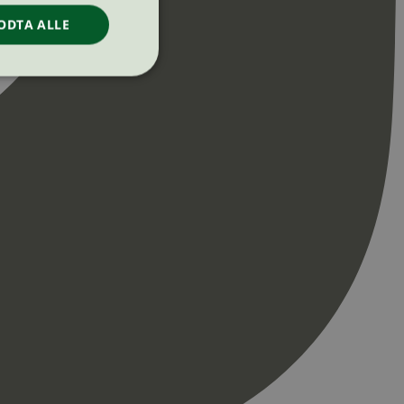
ODTA ALLE
ontoadministrasjon.
re begynnelsen på
er. Den inneholder
re begynnelsen på
er. Den inneholder