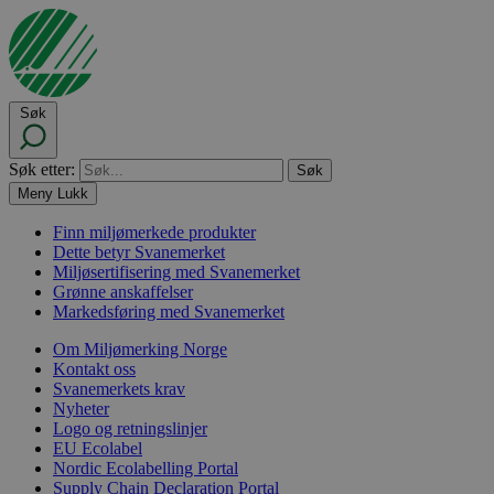
Søk
Søk etter:
Meny
Lukk
Finn miljømerkede produkter
Dette betyr Svanemerket
Miljøsertifisering med Svanemerket
Grønne anskaffelser
Markedsføring med Svanemerket
Om Miljømerking Norge
Kontakt oss
Svanemerkets krav
Nyheter
Logo og retningslinjer
EU Ecolabel
Nordic Ecolabelling Portal
Supply Chain Declaration Portal