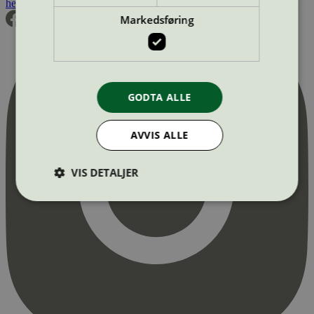
hei@svanemerket.no
Tlf:
24 14 46 00
Org. nr: 971 279 362 MVA
Markedsføring
GODTA ALLE
AVVIS ALLE
VIS DETALJER
Strengt nødvendig
Statistikk
Markedsføring
Strengt nødvendige informasjonskapsler tillater
kjernefunksjoner på nettstedet, som
brukerinnlogging og kontoadministrasjon.
Nettstedet kan ikke brukes riktig uten strengt