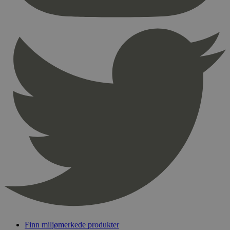
nødvendige informasjonskapsler.
Provider
/
Navn
Utløpsdato
Domene
_hjAbsoluteSessionInProgress
29
Hotjar Ltd
minutter
.svanemerket.no
54
sekunder
_hjFirstSeen
29
Hotjar Ltd
minutter
.svanemerket.no
54
sekunder
pageviewCount
.svanemerket.no
Sesjon
nelapi-product-archive-filters
svanemerket.no
4 dager 4
timer
nelapi-last-visited-category
svanemerket.no
4 dager 4
timer
Finn miljømerkede produkter