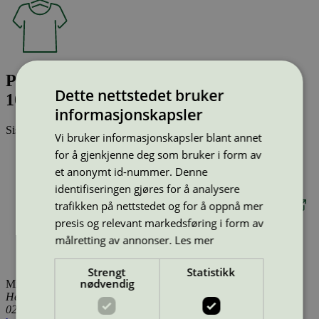
Piece dyed upholstery fabric: Focus
Dette nettstedet bruker
100% New Zealand Wool
informasjonskapsler
Sist oppdatert
17 des 2025
Vi bruker informasjonskapsler blant annet
for å gjenkjenne deg som bruker i form av
Type:
Tekstilprodukt (EU Ecolabel)
Lisensnummer:
DK/016/020
et anonymt id-nummer. Denne
Miljømerke:
EU Ecolabel
identifiseringen gjøres for å analysere
Merkevare:
Gabriel
trafikken på nettstedet og for å oppnå mer
Merkevare nettside:
https://www.gabriel.dk/en/?frontpage
Lisensinnehaver:
Gabriel A/S
presis og relevant markedsføring i form av
Lisensinnehaver nettside:
http://www.gabriel.dk
målretting av annonser.
Les mer
Tilgjengelig i:
Island, Norge, Sverige, Finland, Danmark,
Utenfor Norden
Strengt
Statistikk
nødvendig
Miljømerking Norge
Henrik Ibsens gate 20
0255 Oslo